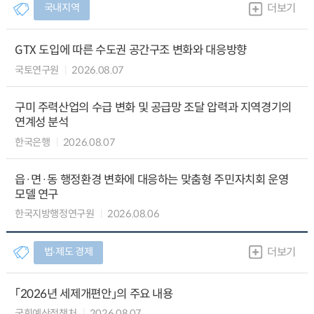
국내지역
더보기
GTX 도입에 따른 수도권 공간구조 변화와 대응방향
국토연구원
2026.08.07
구미 주력산업의 수급 변화 및 공급망 조달 압력과 지역경기의
연계성 분석
한국은행
2026.08.07
읍·면·동 행정환경 변화에 대응하는 맞춤형 주민자치회 운영
모델 연구
한국지방행정연구원
2026.08.06
법∙제도 경제
더보기
「2026년 세제개편안」의 주요 내용
국회예산정책처
2026.08.07