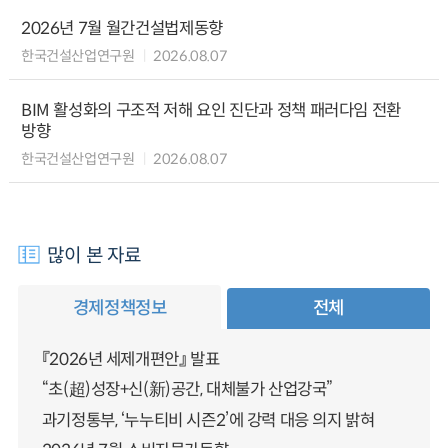
2026년 7월 월간건설법제동향
한국건설산업연구원
2026.08.07
BIM 활성화의 구조적 저해 요인 진단과 정책 패러다임 전환
방향
한국건설산업연구원
2026.08.07
많이 본 자료
경제정책정보
전체
『2026년 세제개편안』 발표
“초(超)성장+신(新)공간, 대체불가 산업강국”
과기정통부, ‘누누티비 시즌2’에 강력 대응 의지 밝혀