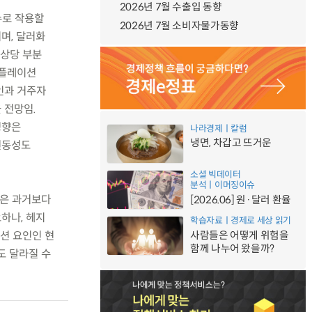
2026년 7월 수출입 동향
수로 작용할
2026년 7월 소비자물가동향
며, 달러화
 상당 부분
인플레이션
인과 거주자
 전망임.
영향은
나라경제ㅣ칼럼
냉면, 차갑고 뜨거운
변동성도
소셜 빅데이터
분석ㅣ이머징이슈
능은 과거보다
[2026.06] 원·달러 환율
하나, 헤지
학습자료ㅣ경제로 세상 읽기
션 요인인 현
사람들은 어떻게 위험을
함께 나누어 왔을까?
도 달라질 수