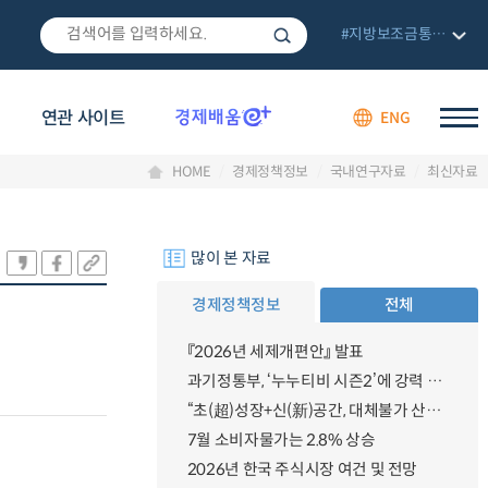
#지방보조금통합관리망
연관 사이트
ENG
HOME
경제정책정보
국내연구자료
최신자료
많이 본 자료
경제정책정보
전체
『2026년 세제개편안』 발표
과기정통부, ‘누누티비 시즌2’에 강력 대응 의지 밝혀
“초(超)성장+신(新)공간, 대체불가 산업강국”
7월 소비자물가는 2.8% 상승
2026년 한국 주식시장 여건 및 전망