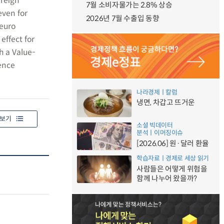
ereign
7월 소비자물가는 2.8% 상승
even for
2026년 7월 수출입 동향
 euro
effect for
h a Value-
rence
나라경제ㅣ칼럼
냉면, 차갑고 뜨거운
보기
소셜 빅데이터
분석ㅣ이머징이슈
[2026.06] 원·달러 환율
학습자료ㅣ경제로 세상 읽기
사람들은 어떻게 위험을
함께 나누어 왔을까?