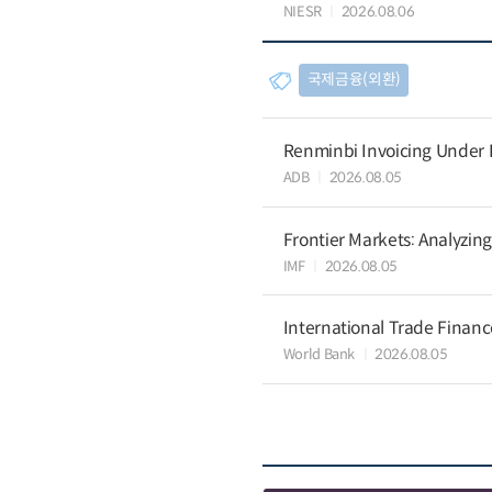
NIESR
2026.08.06
국제금융(외환)
Renminbi Invoicing Under Do
ADB
2026.08.05
Frontier Markets: Analyzin
IMF
2026.08.05
International Trade Finan
World Bank
2026.08.05