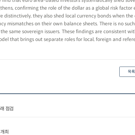
e find that euro area-based investors systematically shed sov
hens, confirming the role of the dollar as a global risk factor 
e distinctively, they also shed local currency bonds when the
ncy mismatches on their own balance sheets. There is no such 
the same sovereign issuers. These findings are consistent wit
odel that brings out separate roles for local, foreign and refe
목록
거래 점검
 개최