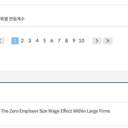
종목별 연동계수
1
2
3
4
5
6
7
8
9
10
: The Zero Employer Size Wage Effect Within Large Firms