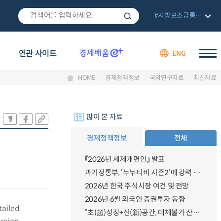
#지방보조금통합관리망
연관 사이트
ENG
HOME
경제정책정보
국외연구자료
최신자료
많이 본 자료
경제정책정보
전체
『2026년 세제개편안』 발표
과기정통부, ‘누누티비 시즌2’에 강력 대응 의지 밝혀
2026년 한국 주식시장 여건 및 전망
2026년 6월 외국인 증권투자 동향
tailed
“초(超)성장+신(新)공간, 대체불가 산업강국”