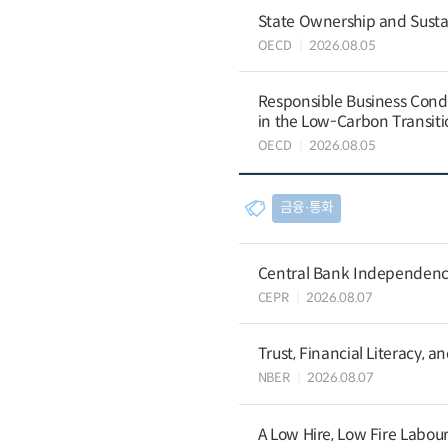
State Ownership and Sustain
OECD
2026.08.05
Responsible Business Condu
in the Low-Carbon Transiti
OECD
2026.08.05
금융∙통화
Central Bank Independence
CEPR
2026.08.07
Trust, Financial Literacy, 
NBER
2026.08.07
A Low Hire, Low Fire Labou