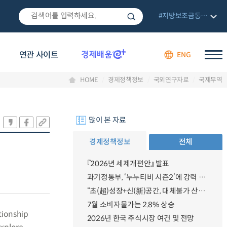
#지방보조금통합관리망
연관 사이트
ENG
HOME
경제정책정보
국외연구자료
국제무역
많이 본 자료
경제정책정보
전체
『2026년 세제개편안』 발표
과기정통부, ‘누누티비 시즌2’에 강력 대응 의지 밝혀
“초(超)성장+신(新)공간, 대체불가 산업강국”
7월 소비자물가는 2.8% 상승
tionship
2026년 한국 주식시장 여건 및 전망