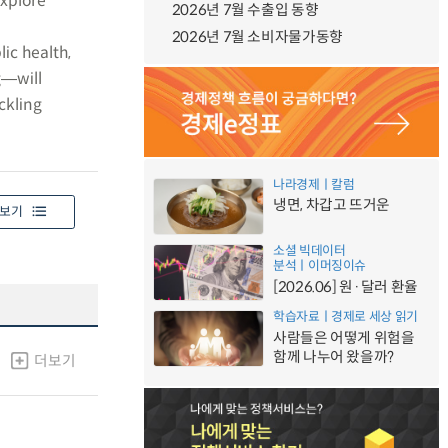
explore
2026년 7월 수출입 동향
2026년 7월 소비자물가동향
ic health,
g―will
ckling
나라경제ㅣ칼럼
냉면, 차갑고 뜨거운
보기
소셜 빅데이터
분석ㅣ이머징이슈
[2026.06] 원·달러 환율
학습자료ㅣ경제로 세상 읽기
사람들은 어떻게 위험을
함께 나누어 왔을까?
더보기