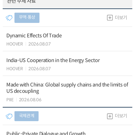
관련 주제 자료
무역∙통상
더보기
Dynamic Effects Of Trade
HOOVER
2026.08.07
India-US Cooperation in the Energy Sector
HOOVER
2026.08.07
Made with China: Global supply chains and the limits of
US decoupling
PIIE
2026.08.06
국제관계
더보기
Public-Private Dialogue and Growth