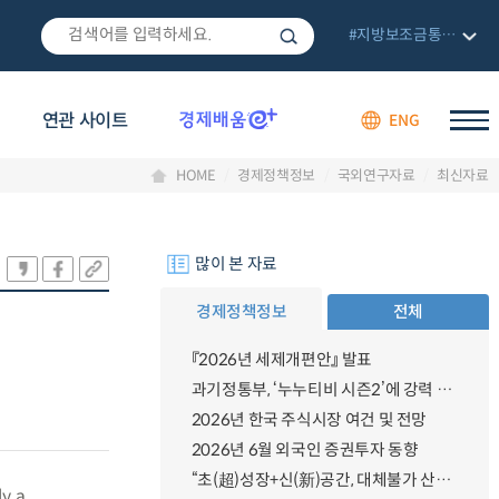
#지방보조금통합관리망
연관 사이트
ENG
HOME
경제정책정보
국외연구자료
최신자료
많이 본 자료
경제정책정보
전체
『2026년 세제개편안』 발표
과기정통부, ‘누누티비 시즌2’에 강력 대응 의지 밝혀
2026년 한국 주식시장 여건 및 전망
2026년 6월 외국인 증권투자 동향
“초(超)성장+신(新)공간, 대체불가 산업강국”
y a