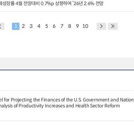
성장률 4월 전망대비 0.7%p 상향하여 ’26년 2.6% 전망
1
2
3
4
5
6
7
8
9
10
for Projecting the Finances of the U.S. Government and Nation
alysis of Productivity Increases and Health Sector Reform