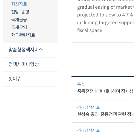
최신자료
gradual easing of market 
전망·동향
projected to slow to 4.7% a
국제금융
including targeted suppor
국제무역
fiscal space.
한국관련자료
맞춤형정책서비스
정책세미나영상
핫이슈
특집
중동전쟁 이후 대비하며 잠재성
경제정책자료
한성숙 총리, 중동전쟁 관련 정
경제정책자료