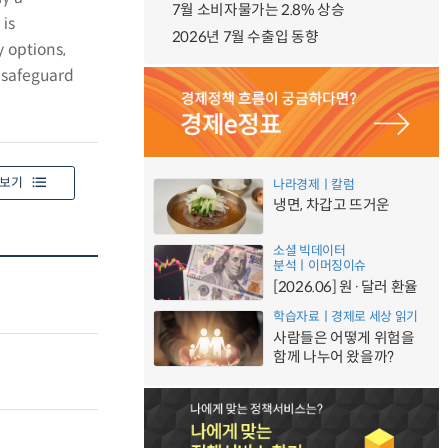
7월 소비자물가는 2.8% 상승
 is
2026년 7월 수출입 동향
y options,
 safeguard
보기
나라경제ㅣ칼럼
냉면, 차갑고 뜨거운
소셜 빅데이터
분석ㅣ이머징이슈
[2026.06] 원·달러 환율
학습자료ㅣ경제로 세상 읽기
사람들은 어떻게 위험을
함께 나누어 왔을까?