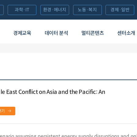
과학·IT
환경·에너지
노동·복지
경제·일반
경제교육
데이터 분석
멀티콘텐츠
센터소개
e East Conflict on Asia and the Pacific: An
보기
nario assuming persistent energy supply disruptions and onl