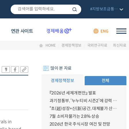
#지방보조금통합관리망
연관 사이트
ENG
HOME
경제정책정보
국외연구자료
최신자료
많이 본 자료
경제정책정보
전체
『2026년 세제개편안』 발표
과기정통부, ‘누누티비 시즌2’에 강력 대응 의지 밝혀
“초(超)성장+신(新)공간, 대체불가 산업강국”
7월 소비자물가는 2.8% 상승
als in
2026년 한국 주식시장 여건 및 전망