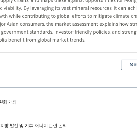
upply chains, and maps these against opportunities for Mong
viability. By leveraging its vast mineral resources, it can ach
th while contributing to global efforts to mitigate climate c
ajor Asian consumers, the market assessment explains how st
 government standards, investor-friendly policies, and stren
lia benefit from global market trends.
목록
원회 개최
지방 발전 및 기후·에너지 관련 논의