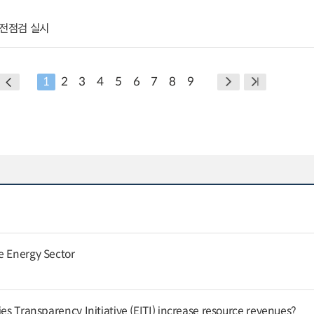
안전점검 실시
1
2
3
4
5
6
7
8
9
e Energy Sector
ies Transparency Initiative (EITI) increase resource revenues?