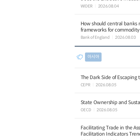
WIDER
2026.08.04
How should central banks 
frameworks for commodit
Bank of England
2026.08.03
아시아
The Dark Side of Escaping 
CEPR
2026.08.05
State Ownership and Sustain
OECD
2026.08.05
Facilitating Trade in the A
Facilitation Indicators Tre