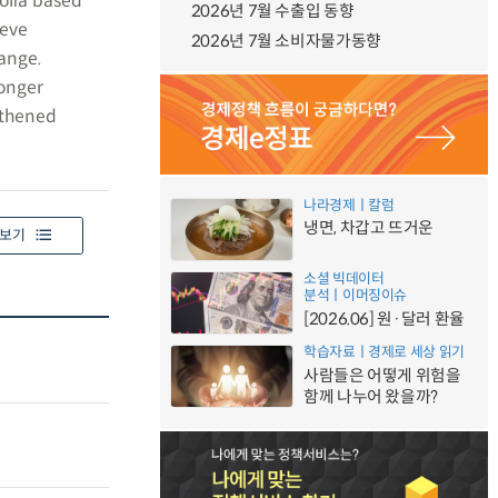
olia based
2026년 7월 수출입 동향
ieve
2026년 7월 소비자물가동향
hange.
ronger
gthened
나라경제ㅣ칼럼
냉면, 차갑고 뜨거운
보기
소셜 빅데이터
분석ㅣ이머징이슈
[2026.06] 원·달러 환율
학습자료ㅣ경제로 세상 읽기
사람들은 어떻게 위험을
함께 나누어 왔을까?