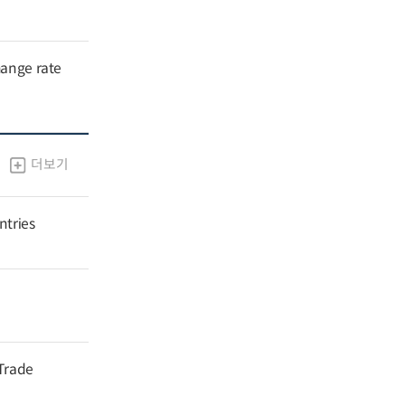
hange rate
더보기
ntries
 Trade