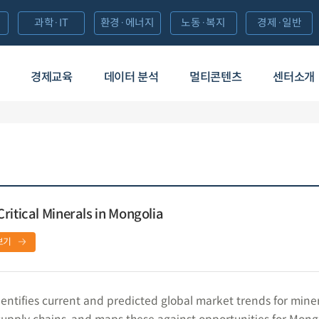
과학·IT
환경·에너지
노동·복지
경제·일반
경제교육
데이터 분석
멀티콘텐츠
센터소개
ritical Minerals in Mongolia
보기
ntifies current and predicted global market trends for miner