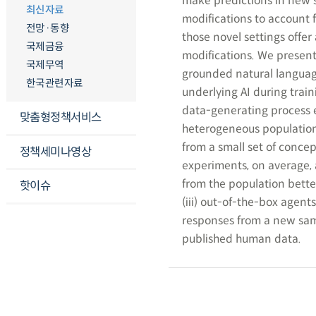
make predictions in new se
최신자료
modifications to account f
전망·동향
those novel settings offer
국제금융
modifications. We presen
국제무역
grounded natural language
한국관련자료
underlying AI during trai
data-generating process e
맞춤형정책서비스
heterogeneous population
from a small set of conce
정책세미나영상
experiments, on average, 
from the population better
핫이슈
(iii) out-of-the-box agent
responses from a new sam
published human data.