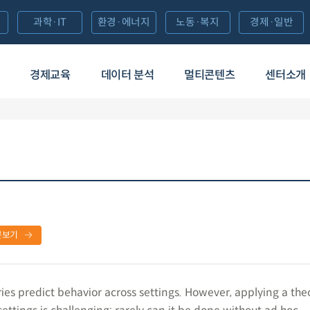
과학·IT
환경·에너지
노동·복지
경제·일반
경제교육
데이터 분석
멀티콘텐츠
센터소개
문보기
ries predict behavior across settings. However, applying a the