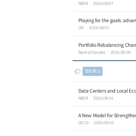
NBER
2026.08.07
Playing for the goals: advan
UN
2026.08.05
Portfolio Rebalancing Chan
Bank of Canada
2026.08.04
정보통신
Data Centers and Local Eco
NBER
2026.08.06
A New Model for Strengthen
OECD
2026.08.05