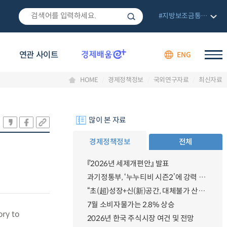
#지방보조금통합관리망
연관 사이트
ENG
HOME
경제정책정보
국외연구자료
최신자료
많이 본 자료
경제정책정보
전체
『2026년 세제개편안』 발표
과기정통부, ‘누누티비 시즌2’에 강력 대응 의지 밝혀
“초(超)성장+신(新)공간, 대체불가 산업강국”
7월 소비자물가는 2.8% 상승
ory to
2026년 한국 주식시장 여건 및 전망