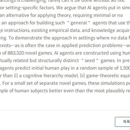
ttings is challenging: rarely can it be done without ad hoc
or setting-specific factors. We argue that AI agents put in sim
 an alternative for applying theory, requiring minimal or no
t an approach for building such ＂general＂ agents that use t
 instructions, existing empirical data, and knowledge acqui
ning. To demonstrate the approach in settings where no data 
xists--as is often the case in applied prediction problems--
 of 883,320 novel games. AI agents are constructed using h
ptually related but structurally distinct ＂seed＂ games. In pr
agents predict initial human play in a random sample of 1,5
 than (i) a cognitive hierarchy model, (ii) game-theoretic equi
s. For a small set of separate novel games, these simulations p
ple of human subjects better even than the most plausibly r
목록