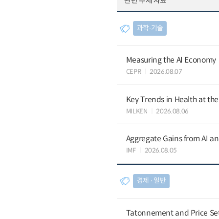
관련 주제 자료
과학∙기술
Measuring the AI Economy
CEPR
2026.08.07
Key Trends in Health at th
MILKEN
2026.08.06
Aggregate Gains from AI an
IMF
2026.08.05
경제 ∙ 일반
Tatonnement and Price Sett