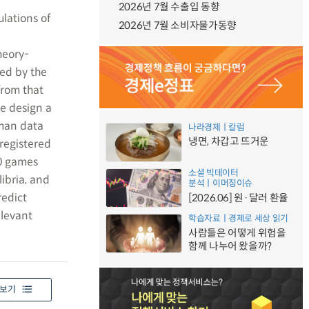
2026년 7월 수출입 동향
ulations of
2026년 7월 소비자물가동향
heory-
red by the
from that
we design a
uman data
나라경제ㅣ칼럼
냉면, 차갑고 뜨거운
eregistered
00 games
소셜 빅데이터
libria, and
분석ㅣ이머징이슈
redict
[2026.06] 원·달러 환율
elevant
학습자료ㅣ경제로 세상 읽기
사람들은 어떻게 위험을
함께 나누어 왔을까?
보기