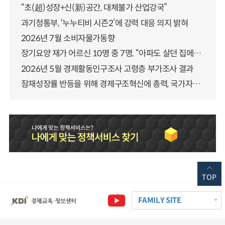
“초(超)성장+신(新)공간, 대체불가 산업강국”
과기정통부, ‘누누티비 시즌2’에 강력 대응 의지 밝혀
2026년 7월 소비자물가동향
장기요양 재가 어르신 10명 중 7명, “아파도 살던 집에서 살겠다” 「2025년 장기요양실태조사」 결과 발표
2026년 5월 경제활동인구조사 고령층 부가조사 결과
잠재성장률 반등을 위해 경제구조혁신에 총력, 국가자산 관리체계 대전환
TOP
FAMILY SITE