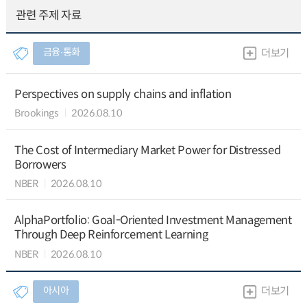
관련 주제 자료
금융∙통화
더보기
Perspectives on supply chains and inflation
Brookings
2026.08.10
The Cost of Intermediary Market Power for Distressed
Borrowers
NBER
2026.08.10
AlphaPortfolio: Goal-Oriented Investment Management
Through Deep Reinforcement Learning
NBER
2026.08.10
아시아
더보기