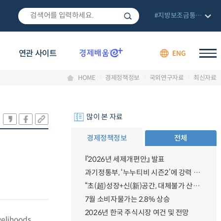
#지방보조금통합관리망
연관 사이트
ENG
HOME
경제정책정보
국외연구자료
최신자료
많이 본 자료
경제정책정보
전체
『2026년 세제개편안』 발표
과기정통부, ‘누누티비 시즌2’에 강력 대응 의지 밝혀
“초(超)성장+신(新)공간, 대체불가 산업강국”
7월 소비자물가는 2.8% 상승
2026년 한국 주식시장 여건 및 전망
velihoods