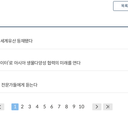
목록
코 세계유산 등재됐다
데이터’로 아시아 생물다양성 협력의 미래를 연다
외 전문가들에게 듣는다
1
2
3
4
5
6
7
8
9
10