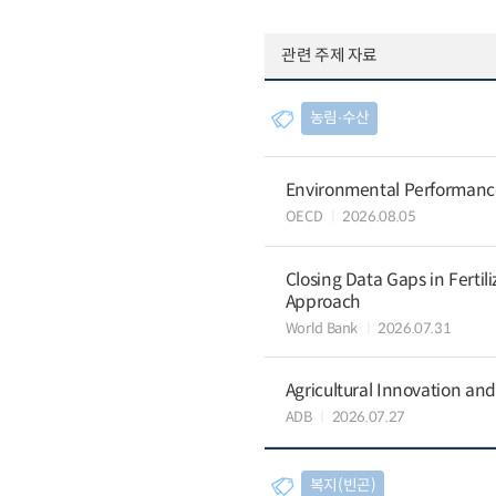
관련 주제 자료
농림∙수산
Environmental Performance 
OECD
2026.08.05
Closing Data Gaps in Fertil
Approach
World Bank
2026.07.31
Agricultural Innovation a
ADB
2026.07.27
복지(빈곤)