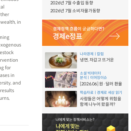
2026년 7월 수출입 동향
al
2026년 7월 소비자물가동향
ther
wealth, in
ining
-exogenous
vestock
나라경제ㅣ칼럼
ervention
냉면, 차갑고 뜨거운
ng for
소셜 빅데이터
ases in
분석ㅣ이머징이슈
ersity, and
[2026.06] 원·달러 환율
results
학습자료ㅣ경제로 세상 읽기
urns,
사람들은 어떻게 위험을
함께 나누어 왔을까?