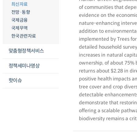
최신자료
of communities that depen
전망·동향
evidence on the economic
국제금융
nature-enhancing interve
국제무역
addition to environmental
한국관련자료
implemented by Trees for 
detailed household survey
맞춤형정책서비스
increases in natural capit
ownership, of about 75% by
정책세미나영상
returns about $2.28 in dir
positive health impacts a
핫이슈
tree cover and crop divers
detectable enhancements 
demonstrate that restorin
offering a scalable pathw
biodiversity remains a crit