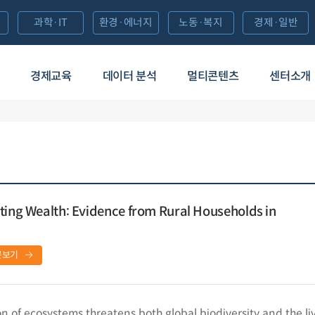
과학·IT
환경·에너지
노동·복지
경제·일반
경제교육
데이터 분석
멀티콘텐츠
센터소개
ting Wealth: Evidence from Rural Households in
문보기
of ecosystems threatens both global biodiversity and the li