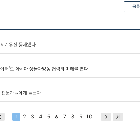
목록
코 세계유산 등재됐다
데이터’로 아시아 생물다양성 협력의 미래를 연다
외 전문가들에게 듣는다
1
2
3
4
5
6
7
8
9
10