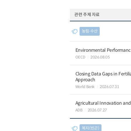
관련 주제 자료
농림∙수산
Environmental Performance 
OECD
2026.08.05
Closing Data Gaps in Fertil
Approach
World Bank
2026.07.31
Agricultural Innovation a
ADB
2026.07.27
복지(빈곤)