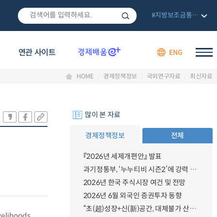
#지방보조금통합관리망
연관 사이트
ENG
HOME
경제정책정보
국외연구자료
최신자료
많이 본 자료
경제정책정보
전체
『2026년 세제개편안』 발표
과기정통부, ‘누누티비 시즌2’에 강력 대응 의지 밝혀
2026년 한국 주식시장 여건 및 전망
2026년 6월 외국인 증권투자 동향
“초(超)성장+신(新)공간, 대체불가 산업강국”
velihoods