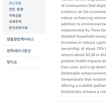
최신자료
of communities that depen
전망·동향
evidence on the economic
국제금융
nature-enhancing interve
국제무역
addition to environmental
한국관련자료
implemented by Trees for 
detailed household survey
맞춤형정책서비스
increases in natural capit
ownership, of about 75% by
정책세미나영상
returns about $2.28 in dir
positive health impacts a
핫이슈
tree cover and crop divers
detectable enhancements 
demonstrate that restorin
offering a scalable pathw
biodiversity remains a crit