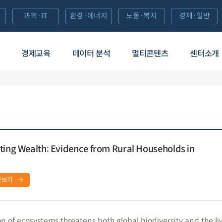
과학·IT
환경·에너지
노동·복지
경제·일반
경제교육
데이터 분석
멀티콘텐츠
센터소개
ting Wealth: Evidence from Rural Households in
문보기
of ecosystems threatens both global biodiversity and the li