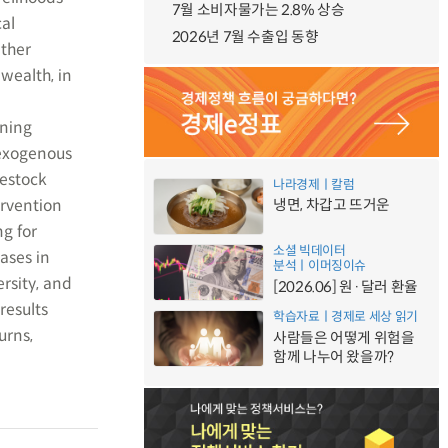
7월 소비자물가는 2.8% 상승
al
2026년 7월 수출입 동향
ther
wealth, in
ining
-exogenous
vestock
나라경제ㅣ칼럼
ervention
냉면, 차갑고 뜨거운
ng for
소셜 빅데이터
ases in
분석ㅣ이머징이슈
ersity, and
[2026.06] 원·달러 환율
results
학습자료ㅣ경제로 세상 읽기
urns,
사람들은 어떻게 위험을
함께 나누어 왔을까?