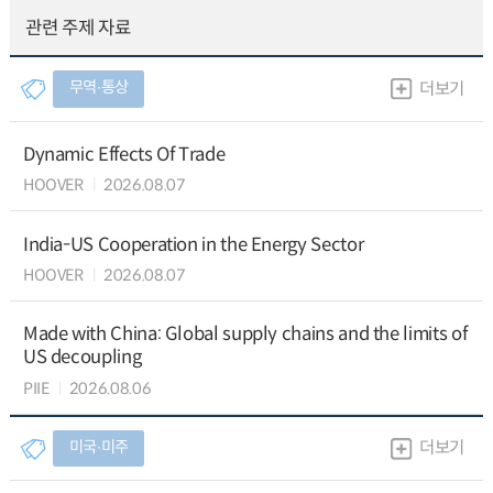
관련 주제 자료
무역∙통상
더보기
Dynamic Effects Of Trade
HOOVER
2026.08.07
India-US Cooperation in the Energy Sector
HOOVER
2026.08.07
Made with China: Global supply chains and the limits of
US decoupling
PIIE
2026.08.06
미국∙미주
더보기