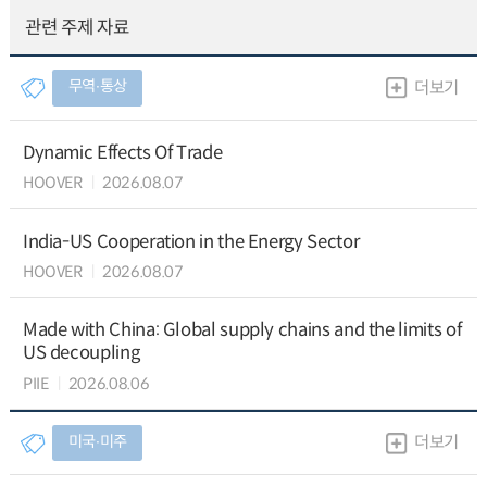
관련 주제 자료
무역∙통상
더보기
Dynamic Effects Of Trade
HOOVER
2026.08.07
India-US Cooperation in the Energy Sector
HOOVER
2026.08.07
Made with China: Global supply chains and the limits of
US decoupling
PIIE
2026.08.06
미국∙미주
더보기