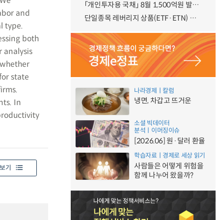
 We
「개인투자용 국채」 8월 1,500억원 발행 예정
labor and
단일종목 레버리지 상품(ETF·ETN) 기본예탁금 강화 조기시행 방안 안내
l type.
ressing both
r analysis
s whether
for state
irms.
나라경제ㅣ칼럼
냉면, 차갑고 뜨거운
ts. In
roductivity
소셜 빅데이터
분석ㅣ이머징이슈
[2026.06] 원·달러 환율
학습자료ㅣ경제로 세상 읽기
사람들은 어떻게 위험을
보기
함께 나누어 왔을까?