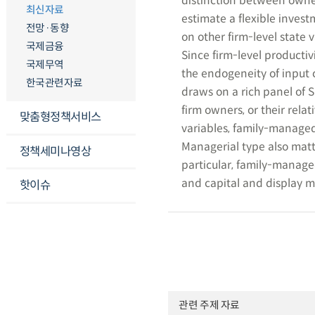
distinction between owne
최신자료
estimate a flexible invest
전망·동향
on other firm-level state 
국제금융
Since firm-level productivi
국제무역
the endogeneity of input c
한국관련자료
draws on a rich panel of 
firm owners, or their relat
맞춤형정책서비스
variables, family-managed
Managerial type also matt
정책세미나영상
particular, family-manage
and capital and display m
핫이슈
관련 주제 자료