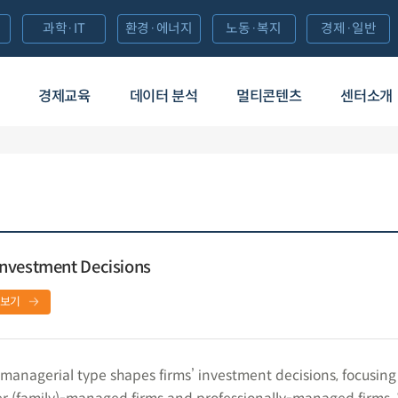
과학·IT
환경·에너지
노동·복지
경제·일반
경제교육
데이터 분석
멀티콘텐츠
센터소개
nvestment Decisions
보기
anagerial type shapes firms’ investment decisions, focusing