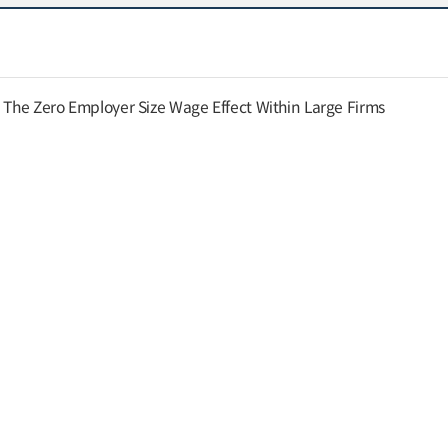
: The Zero Employer Size Wage Effect Within Large Firms
ability in Asia: A Review of National Practices
ct for a Just Transition: Protecting Workers, Communities and
on
nomies in the Age of AI: A Shift--Share Approach