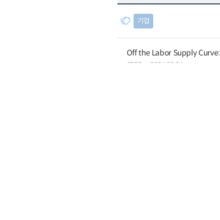
기업
Off the Labor Supply Curve
CEPR
2026.08.06
State Ownership and Sustain
OECD
2026.08.05
Responsible Business Condu
in the Low-Carbon Transiti
OECD
2026.08.05
산업
Data Centers and Local Eco