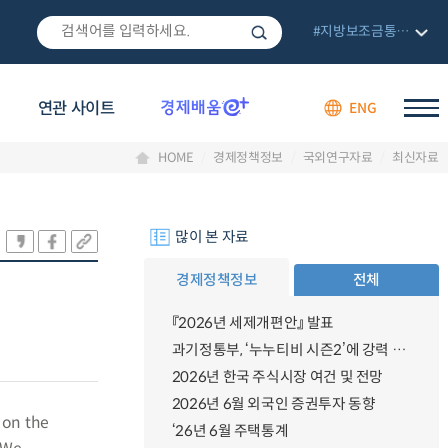
#지방보조금통합관리망
연관 사이트
ENG
HOME
경제정책정보
국외연구자료
최신자료
많이 본 자료
경제정책정보
전체
『2026년 세제개편안』 발표
과기정통부, ‘누누티비 시즌2’에 강력 대응 의지 밝혀
2026년 한국 주식시장 여건 및 전망
2026년 6월 외국인 증권투자 동향
 on the
‘26년 6월 주택통계