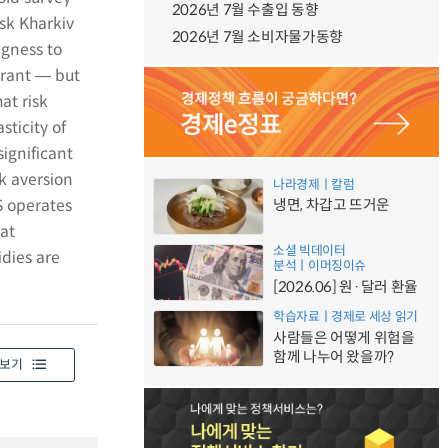
2026년 7월 수출입 동향
isk Kharkiv
2026년 7월 소비자물가동향
ngness to
erant ― but
at risk
sticity of
significant
sk aversion
나라경제ㅣ칼럼
S operates
냉면, 차갑고 뜨거운
hat
소셜 빅데이터
idies are
분석ㅣ이머징이슈
[2026.06] 원·달러 환율
학습자료ㅣ경제로 세상 읽기
사람들은 어떻게 위험을
함께 나누어 왔을까?
보기