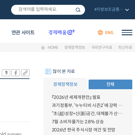
#지방보조금통합관리망
연관 사이트
ENG
HOME
경제정책정보
국외연구자료
최신자료
많이 본 자료
경제정책정보
전체
『2026년 세제개편안』 발표
과기정통부, ‘누누티비 시즌2’에 강력 대응 의지 밝혀
“초(超)성장+신(新)공간, 대체불가 산업강국”
7월 소비자물가는 2.8% 상승
2026년 한국 주식시장 여건 및 전망
old survey