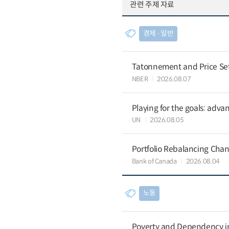
관련 주제 자료
경제 ∙ 일반
Tatonnement and Price Sett
NBER
2026.08.07
Playing for the goals: advan
UN
2026.08.05
Portfolio Rebalancing Chan
Bank of Canada
2026.08.04
노동
Poverty and Dependency in