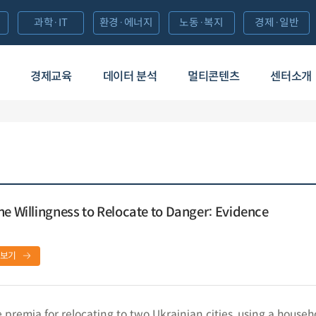
과학·IT
환경·에너지
노동·복지
경제·일반
경제교육
데이터 분석
멀티콘텐츠
센터소개
he Willingness to Relocate to Danger: Evidence
보기
 premia for relocating to two Ukrainian cities, using a househ