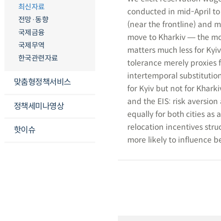
최신자료
conducted in mid-April to
전망·동향
(near the frontline) and m
국제금융
move to Kharkiv ― the mos
국제무역
matters much less for Kyiv.
한국관련자료
tolerance merely proxies f
intertemporal substitution 
맞춤형정책서비스
for Kyiv but not for Khark
and the EIS: risk aversio
정책세미나영상
equally for both cities as
relocation incentives stru
핫이슈
more likely to influence b