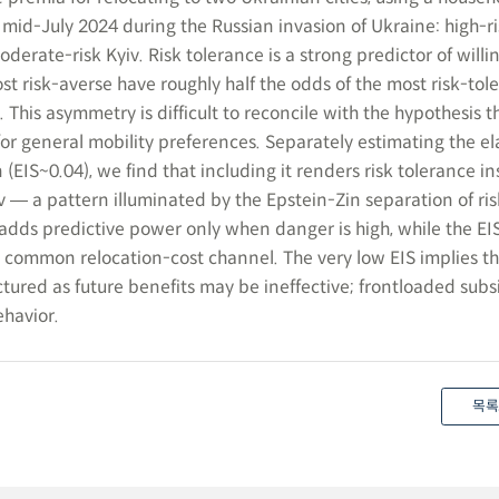
 mid-July 2024 during the Russian invasion of Ukraine: high-r
oderate-risk Kyiv. Risk tolerance is a strong predictor of willi
t risk-averse have roughly half the odds of the most risk-tol
 This asymmetry is difficult to reconcile with the hypothesis th
or general mobility preferences. Separately estimating the ela
(EIS~0.04), we find that including it renders risk tolerance in
iv ― a pattern illuminated by the Epstein-Zin separation of ri
n adds predictive power only when danger is high, while the EI
 a common relocation-cost channel. The very low EIS implies t
ctured as future benefits may be ineffective; frontloaded subs
ehavior.
목록