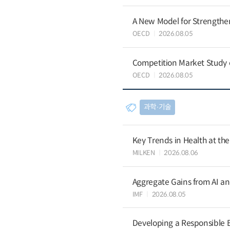
A New Model for Strengthen
OECD
2026.08.05
Competition Market Study o
OECD
2026.08.05
과학∙기술
Key Trends in Health at th
MILKEN
2026.08.06
Aggregate Gains from AI an
IMF
2026.08.05
Developing a Responsible B