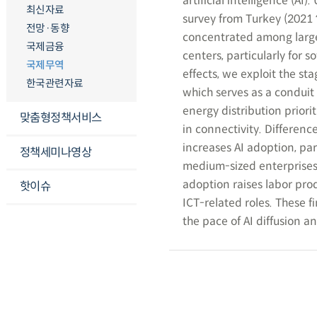
artificial intelligence (AI
최신자료
survey from Turkey (2021？
전망·동향
concentrated among large
국제금융
centers, particularly for 
국제무역
effects, we exploit the st
한국관련자료
which serves as a conduit
energy distribution priori
맞춤형정책서비스
in connectivity. Differenc
increases AI adoption, pa
정책세미나영상
medium-sized enterprises.
adoption raises labor prod
핫이슈
ICT-related roles. These f
the pace of AI diffusion a