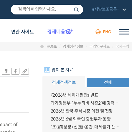
#지방보조금통합관리망
연관 사이트
ENG
HOME
경제정책정보
국외연구자료
국제무역
많이 본 자료
경제정책정보
전체
『2026년 세제개편안』 발표
과기정통부, ‘누누티비 시즌2’에 강력 대응 의지 밝혀
2026년 한국 주식시장 여건 및 전망
2026년 6월 외국인 증권투자 동향
impact of
“초(超)성장+신(新)공간, 대체불가 산업강국”