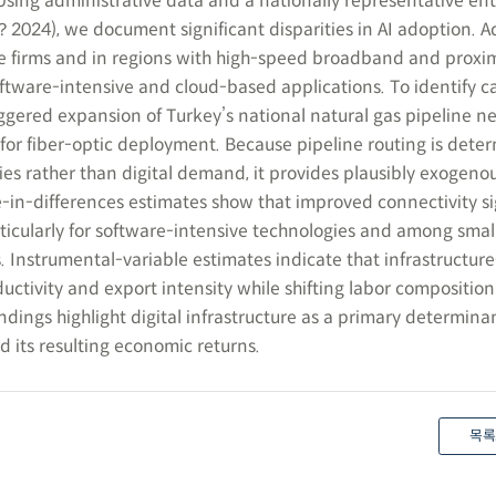
). Using administrative data and a nationally representative en
2024), we document significant disparities in AI adoption. A
 firms and in regions with high-speed broadband and proxim
software-intensive and cloud-based applications. To identify c
aggered expansion of Turkey’s national natural gas pipeline n
 for fiber-optic deployment. Because pipeline routing is dete
ties rather than digital demand, it provides plausibly exogenou
e-in-differences estimates show that improved connectivity si
rticularly for software-intensive technologies and among smal
 Instrumental-variable estimates indicate that infrastructure
uctivity and export intensity while shifting labor compositio
indings highlight digital infrastructure as a primary determina
nd its resulting economic returns.
목록