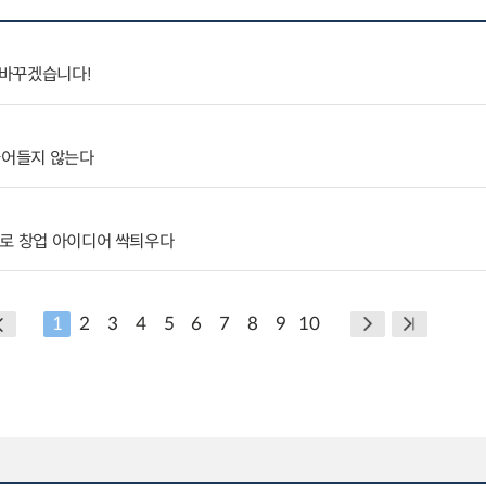
 바꾸겠습니다!
줄어들지 않는다
터로 창업 아이디어 싹틔우다
1
2
3
4
5
6
7
8
9
10