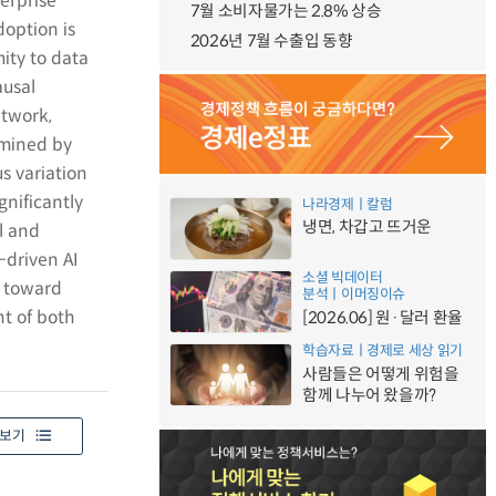
terprise
7월 소비자물가는 2.8% 상승
doption is
2026년 7월 수출입 동향
ity to data
ausal
etwork,
rmined by
s variation
gnificantly
나라경제ㅣ칼럼
냉면, 차갑고 뜨거운
l and
-driven AI
소셜 빅데이터
n toward
분석ㅣ이머징이슈
nt of both
[2026.06] 원·달러 환율
학습자료ㅣ경제로 세상 읽기
사람들은 어떻게 위험을
함께 나누어 왔을까?
보기