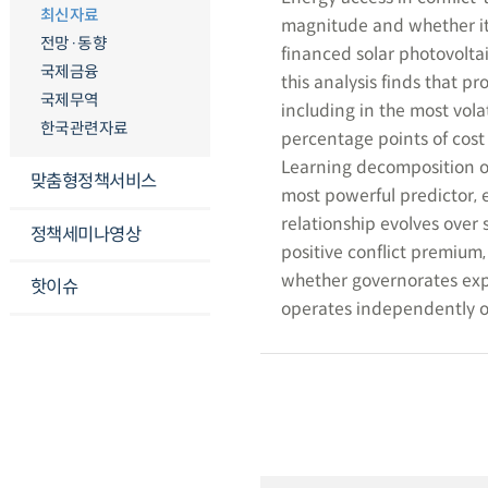
최신자료
magnitude and whether it 
전망·동향
financed solar photovolta
국제금융
this analysis finds that pr
국제무역
including in the most vola
한국관련자료
percentage points of cost 
Learning decomposition of 
맞춤형정책서비스
most powerful predictor, ex
relationship evolves over 
정책세미나영상
positive conflict premium,
whether governorates expe
핫이슈
operates independently of