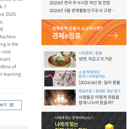
2026년 한국 주식시장 여건 및 전망
ank？
2026년 5월 경제활동인구조사 고령층 부가조사 결과
nd 2025,
s,
.8
 Machine
ng is the
t-cost
나라경제ㅣ칼럼
icant
냉면, 차갑고 뜨거운
dless of
소셜 빅데이터
t learning
분석ㅣ이머징이슈
[2026.06] 원·달러 환율
학습자료ㅣ경제로 세상 읽기
사람들은 어떻게 위험을
함께 나누어 왔을까?
보기