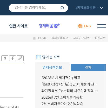
#지방보조금통합관리망
연관 사이트
ENG
HOME
경제정책정보
국외연구자료
최신자료
많이 본 자료
경제정책정보
전체
『2026년 세제개편안』 발표
“초(超)성장+신(新)공간, 대체불가 산업강국”
과기정통부, ‘누누티비 시즌2’에 강력 대응 의지 밝혀
2026년 7월 소비자물가동향
7월 소비자물가는 2.8% 상승
dence of its