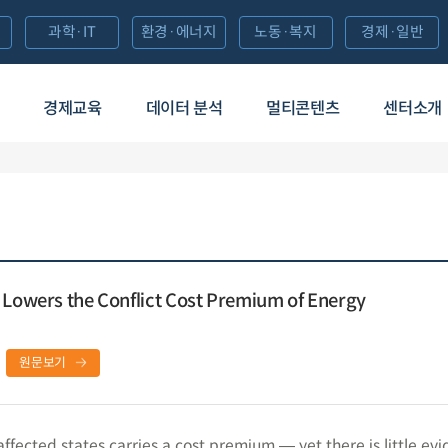
과학·IT
환경·에너지
노동·복지
경제·일반
경제교육
데이터 분석
멀티콘텐츠
센터소개
 Lowers the Conflict Cost Premium of Energy
원문보기
ffected states carries a cost premium ― yet there is little evi