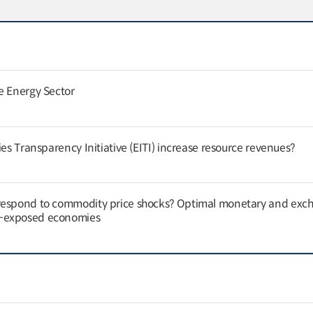
e Energy Sector
ies Transparency Initiative (EITI) increase resource revenues?
respond to commodity price shocks? Optimal monetary and exc
y-exposed economies