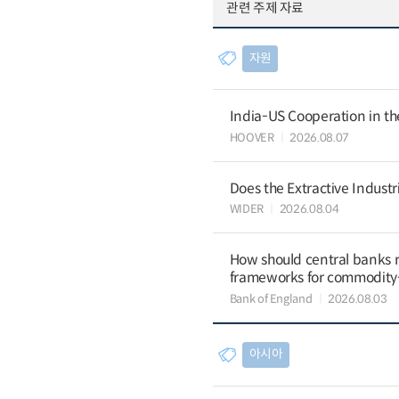
관련 주제 자료
자원
India-US Cooperation in th
HOOVER
2026.08.07
Does the Extractive Industr
WIDER
2026.08.04
How should central banks 
frameworks for commodit
Bank of England
2026.08.03
아시아