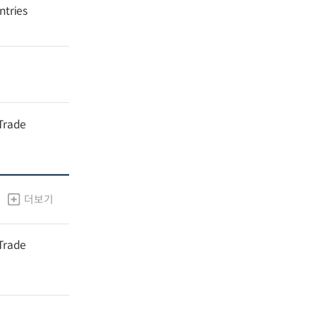
ntries
 Trade
더보기
 Trade