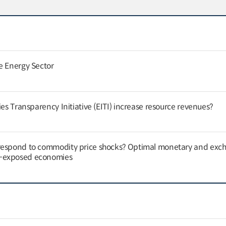
e Energy Sector
ies Transparency Initiative (EITI) increase resource revenues?
respond to commodity price shocks? Optimal monetary and exc
y-exposed economies