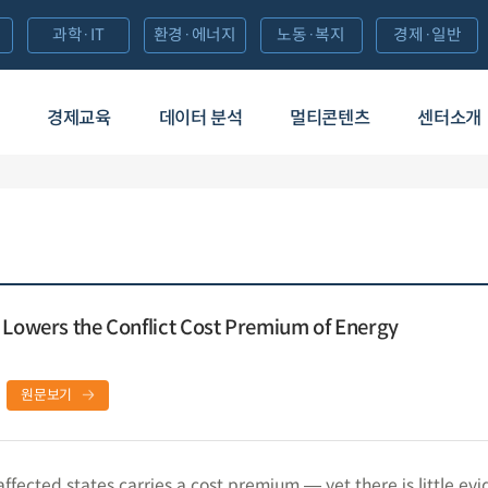
과학·IT
환경·에너지
노동·복지
경제·일반
경제교육
데이터 분석
멀티콘텐츠
센터소개
 Lowers the Conflict Cost Premium of Energy
원문보기
ffected states carries a cost premium ― yet there is little evi