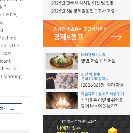
2026년 한국 주식시장 여건 및 전망
ank？
2026년 5월 경제활동인구조사 고령층 부가조사 결과
nd 2025,
s,
.8
 Machine
ng is the
t-cost
나라경제ㅣ칼럼
icant
냉면, 차갑고 뜨거운
dless of
소셜 빅데이터
t learning
분석ㅣ이머징이슈
[2026.06] 원·달러 환율
학습자료ㅣ경제로 세상 읽기
사람들은 어떻게 위험을
함께 나누어 왔을까?
보기