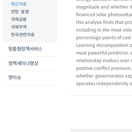
최신자료
magnitude and whether it 
전망·동향
financed solar photovolta
국제금융
this analysis finds that pr
국제무역
including in the most vola
한국관련자료
percentage points of cost 
Learning decomposition of 
맞춤형정책서비스
most powerful predictor, ex
relationship evolves over 
정책세미나영상
positive conflict premium,
whether governorates expe
핫이슈
operates independently of