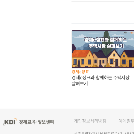
경제e정표
경제e정표와 함께하는 주택시장
살펴보기
개인정보처리방침
이메일
세종특별자치시 남세종로 263 (우) 30