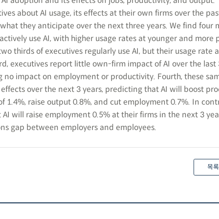
I adoption and its effects on jobs, productivity, and output.
ives about AI usage, its effects at their own firms over the pas
 what they anticipate over the next three years. We find four 
ms actively use AI, with higher usage rates at younger and more
wo thirds of executives regularly use AI, but their usage rate 
d, executives report little own-firm impact of AI over the last 
g no impact on employment or productivity. Fourth, these sa
effects over the next 3 years, predicting that AI will boost pro
 of 1.4%, raise output 0.8%, and cut employment 0.7%. In contr
AI will raise employment 0.5% at their firms in the next 3 yea
ions gap between employers and employees.
목록