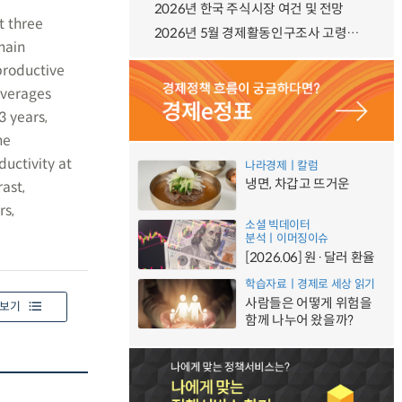
2026년 한국 주식시장 여건 및 전망
t three
2026년 5월 경제활동인구조사 고령층 부가조사 결과
main
 productive
averages
3 years,
me
ductivity at
나라경제ㅣ칼럼
냉면, 차갑고 뜨거운
ast,
rs,
소셜 빅데이터
분석ㅣ이머징이슈
[2026.06] 원·달러 환율
학습자료ㅣ경제로 세상 읽기
사람들은 어떻게 위험을
보기
함께 나누어 왔을까?