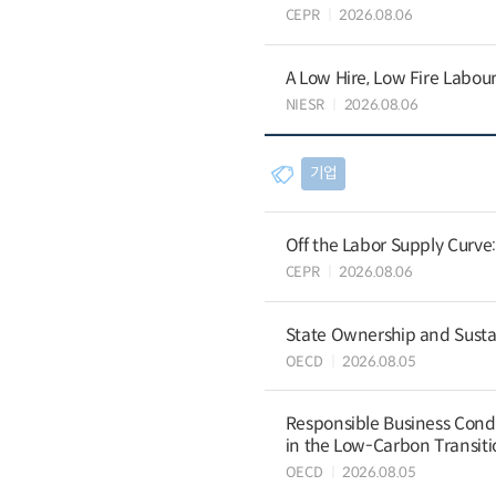
CEPR
2026.08.06
A Low Hire, Low Fire Labou
NIESR
2026.08.06
기업
Off the Labor Supply Curve
CEPR
2026.08.06
State Ownership and Sustain
OECD
2026.08.05
Responsible Business Condu
in the Low-Carbon Transiti
OECD
2026.08.05