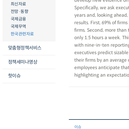
develop new evidence on A
최신자료
Specifically, we ask execut
전망·동향
years and, looking ahead,
국제금융
results. First, 69% of fir
국제무역
firms. Second, more than t
한국관련자료
only 1.5 hours a week. Thir
with nine-in-ten reportin
맞춤형정책서비스
executives predict sizable 
their firms by an average
정책세미나영상
employees anticipate that 
highlighting an expectat
핫이슈
이슈