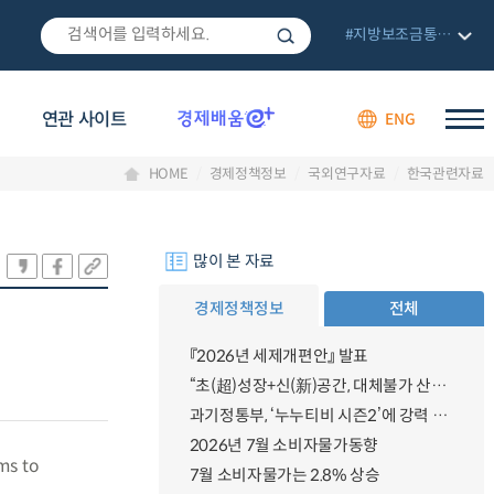
#지방보조금통합관리망
연관 사이트
ENG
HOME
경제정책정보
국외연구자료
한국관련자료
많이 본 자료
경제정책정보
전체
『2026년 세제개편안』 발표
“초(超)성장+신(新)공간, 대체불가 산업강국”
과기정통부, ‘누누티비 시즌2’에 강력 대응 의지 밝혀
2026년 7월 소비자물가동향
ms to
7월 소비자물가는 2.8% 상승