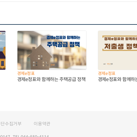
경제e정표
경제e정표
경제e정표와 함께하는 주택공급 정책
경제e정표와 함께하
무단수집거부
이용약관
147 TEL 044-550-4114