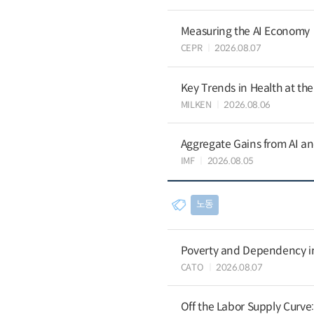
Measuring the AI Economy
CEPR
2026.08.07
Key Trends in Health at th
MILKEN
2026.08.06
Aggregate Gains from AI an
IMF
2026.08.05
노동
Poverty and Dependency in
CATO
2026.08.07
Off the Labor Supply Curve