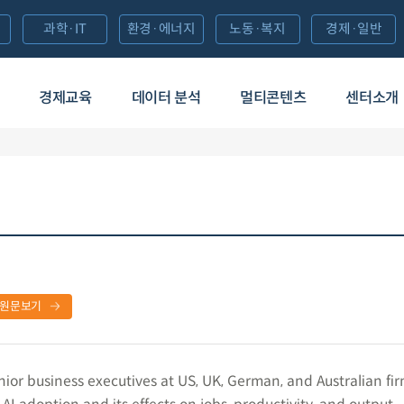
과학·IT
환경·에너지
노동·복지
경제·일반
경제교육
데이터 분석
멀티콘텐츠
센터소개
원문보기
ior business executives at US, UK, German, and Australian fir