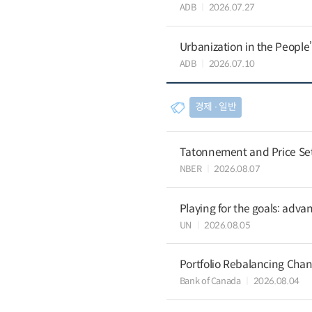
ADB
2026.07.27
Urbanization in the People
ADB
2026.07.10
경제 ∙ 일반
Tatonnement and Price Sett
NBER
2026.08.07
Playing for the goals: advan
UN
2026.08.05
Portfolio Rebalancing Chan
Bank of Canada
2026.08.04