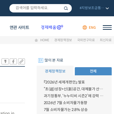
#지방보조금통합관리망
연관 사이트
ENG
HOME
경제정책정보
국외연구자료
최신자료
많이 본 자료
경제정책정보
전체
『2026년 세제개편안』 발표
“초(超)성장+신(新)공간, 대체불가 산업강국”
과기정통부, ‘누누티비 시즌2’에 강력 대응 의지 밝혀
2026년 7월 소비자물가동향
7월 소비자물가는 2.8% 상승
ation in