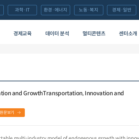
과학·IT
환경·에너지
노동·복지
경제·일반
경제교육
데이터 분석
멀티콘텐츠
센터소개
ation and GrowthTransportation, Innovation and
원문보기
ctable multi-industry model of endogenous growth with innov