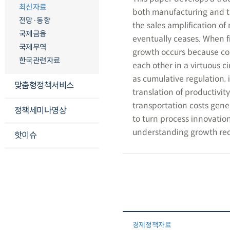
최신자료
both manufacturing and tr
전망·동향
the sales amplification o
국제금융
eventually ceases. When f
국제무역
growth occurs because cos
한국관련자료
each other in a virtuous ci
as cumulative regulation,
맞춤형정책서비스
translation of productivit
transportation costs gener
정책세미나영상
to turn process innovation
understanding growth requ
핫이슈
경제정책자료