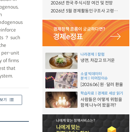
2026년 한국 주식시장 여건 및 전망
xogenous,
2026년 5월 경제활동인구조사 고령층 부가조사 결과
h
 endogenous
einforce
sts ？ such
the
r per-unit
나라경제ㅣ칼럼
 of firms
냉면, 차갑고 뜨거운
est that
소셜 빅데이터
ystem.
분석ㅣ이머징이슈
[2026.06] 원·달러 환율
학습자료ㅣ경제로 세상 읽기
사람들은 어떻게 위험을
보기
함께 나누어 왔을까?