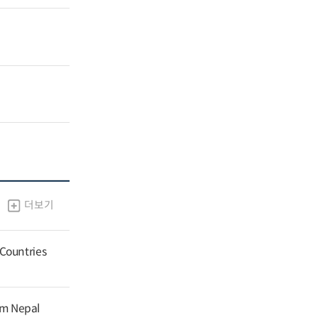
더보기
 Countries
om Nepal