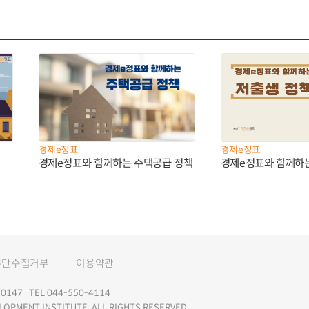
경제e정표
경제e정표
경제e정표와 함께하는 주택공급 정책
경제e정표와 함께하
무단수집거부
이용약관
147 TEL 044-550-4114
LOPMENT INSTITUTE. ALL RIGHTS RESERVED.