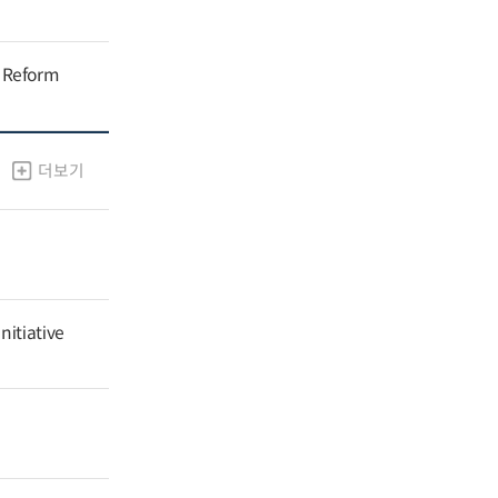
g Reform
더보기
nitiative