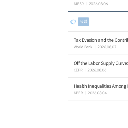
NIESR
2026.08.06
유럽
Tax Evasion and the Contrib
World Bank
2026.08.07
Off the Labor Supply Curve
CEPR
2026.08.06
Health Inequalities Among
NBER
2026.08.04