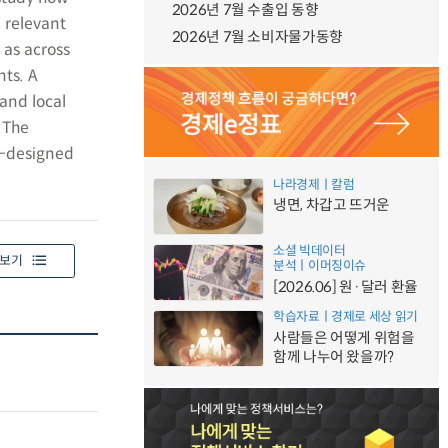
2026년 7월 수출입 동향
 relevant
2026년 7월 소비자물가동향
 as across
ts. A
and local
 The
l-designed
나라경제ㅣ칼럼
냉면, 차갑고 뜨거운
소셜 빅데이터
보기
분석ㅣ이머징이슈
[2026.06] 원·달러 환율
학습자료ㅣ경제로 세상 읽기
사람들은 어떻게 위험을
함께 나누어 왔을까?