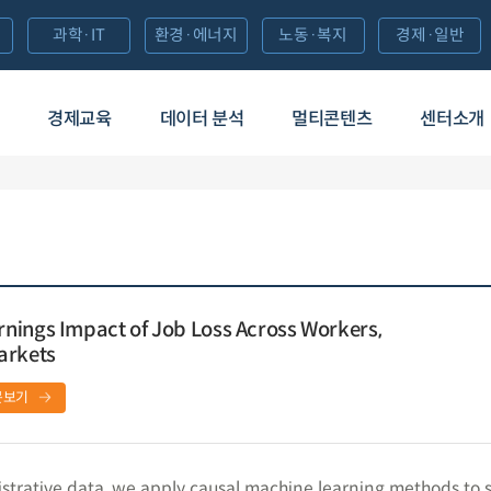
과학·IT
환경·에너지
노동·복지
경제·일반
경제교육
데이터 분석
멀티콘텐츠
센터소개
nings Impact of Job Loss Across Workers,
arkets
문보기
strative data, we apply causal machine learning methods to