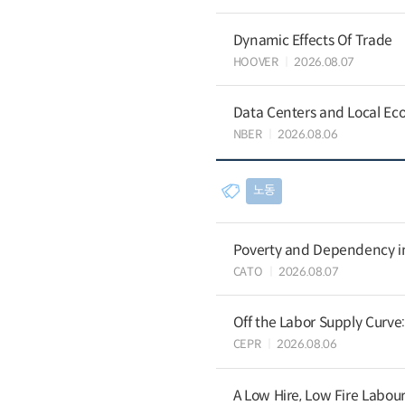
Dynamic Effects Of Trade
HOOVER
2026.08.07
Data Centers and Local Eco
NBER
2026.08.06
노동
Poverty and Dependency in
CATO
2026.08.07
Off the Labor Supply Curve
CEPR
2026.08.06
A Low Hire, Low Fire Labou