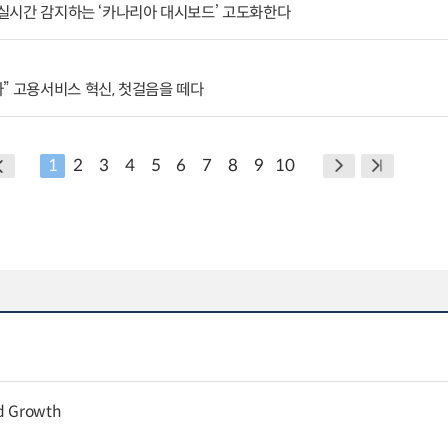
격 실시간 감지하는 ‘카나리아 대시보드’ 고도화한다
” 고용서비스 혁신, 첫걸음을 떼다
1
2
3
4
5
6
7
8
9
10
nd Growth