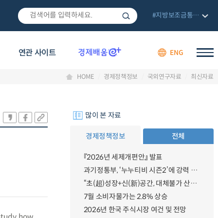
#지방보조금통합관리망
연관 사이트
ENG
HOME
경제정책정보
국외연구자료
최신자료
많이 본 자료
경제정책정보
전체
『2026년 세제개편안』 발표
과기정통부, ‘누누티비 시즌2’에 강력 대응 의지 밝혀
“초(超)성장+신(新)공간, 대체불가 산업강국”
7월 소비자물가는 2.8% 상승
2026년 한국 주식시장 여건 및 전망
 study how