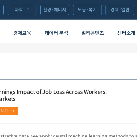
과학·IT
환경·에너지
노동·복지
경제·일반
경제교육
데이터 분석
멀티콘텐츠
센터소개
nings Impact of Job Loss Across Workers,
arkets
문보기
strative data, we apply causal machine learning methods to