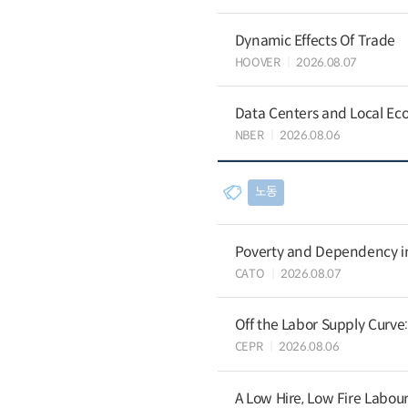
Dynamic Effects Of Trade
HOOVER
2026.08.07
Data Centers and Local Eco
NBER
2026.08.06
노동
Poverty and Dependency in
CATO
2026.08.07
Off the Labor Supply Curve
CEPR
2026.08.06
A Low Hire, Low Fire Labou