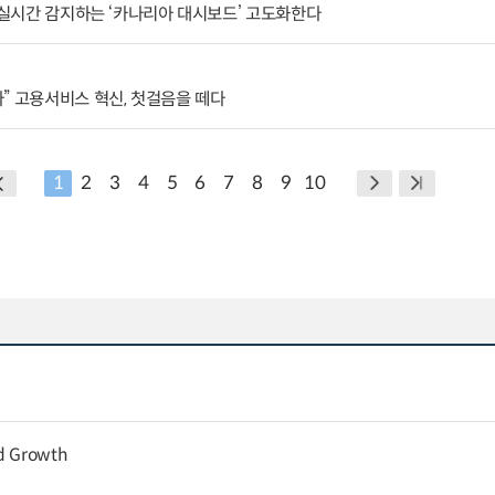
격 실시간 감지하는 ‘카나리아 대시보드’ 고도화한다
” 고용서비스 혁신, 첫걸음을 떼다
1
2
3
4
5
6
7
8
9
10
nd Growth