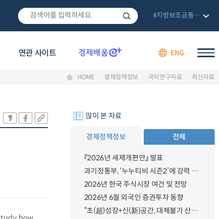
#지방보조금통합관리망
연관 사이트
ENG
HOME
경제정책정보
국외연구자료
최신자료
많이 본 자료
경제정책정보
전체
『2026년 세제개편안』 발표
과기정통부, ‘누누티비 시즌2’에 강력 대응 의지 밝혀
2026년 한국 주식시장 여건 및 전망
2026년 6월 외국인 증권투자 동향
“초(超)성장+신(新)공간, 대체불가 산업강국”
 study how