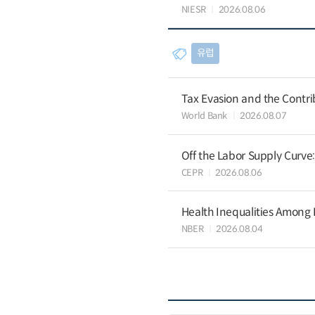
NIESR
2026.08.06
유럽
Tax Evasion and the Contrib
World Bank
2026.08.07
Off the Labor Supply Curve
CEPR
2026.08.06
Health Inequalities Among
NBER
2026.08.04