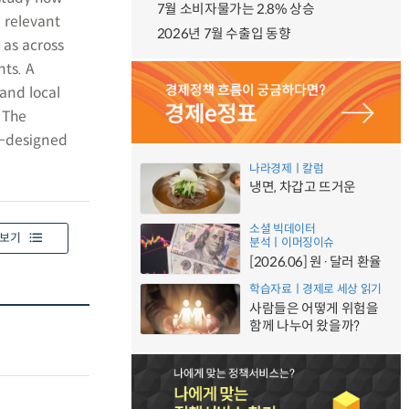
7월 소비자물가는 2.8% 상승
 relevant
2026년 7월 수출입 동향
 as across
ts. A
and local
 The
l-designed
나라경제ㅣ칼럼
냉면, 차갑고 뜨거운
소셜 빅데이터
보기
분석ㅣ이머징이슈
[2026.06] 원·달러 환율
학습자료ㅣ경제로 세상 읽기
사람들은 어떻게 위험을
함께 나누어 왔을까?