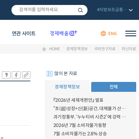
#지방보조금통합관리망
연관 사이트
ENG
HOME
경제정책정보
국외연구자료
최신자료
많이 본 자료
경제정책정보
전체
『2026년 세제개편안』 발표
“초(超)성장+신(新)공간, 대체불가 산업강국”
과기정통부, ‘누누티비 시즌2’에 강력 대응 의지 밝혀
2026년 7월 소비자물가동향
7월 소비자물가는 2.8% 상승
ng