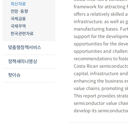
최신자료
framework for attracting f
전망·동향
offers a relatively skill
국제금융
infrastructure, as well as
국제무역
manufacturing bases. Furt
한국관련자료
support for the developmen
opportunities for the dev
맞춤형정책서비스
opportunities and challen
recommendations to foster
정책세미나영상
Costa Rican semiconductor
capital, infrastructure an
핫이슈
enhancing the business en
value chains, promoting s
This report provides strat
semiconductor value chai
develop its semiconducto