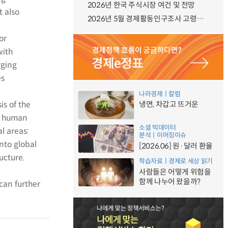
2026년 한국 주식시장 여건 및 전망
t also
2026년 5월 경제활동인구조사 고령층 부가조사 결과
or
with
rging
es
나라경제ㅣ칼럼
is of the
냉면, 차갑고 뜨거운
s, human
소셜 빅데이터
l areas:
분석ㅣ이머징이슈
nto global
[2026.06] 원·달러 환율
ucture.
학습자료ㅣ경제로 세상 읽기
사람들은 어떻게 위험을
함께 나누어 왔을까?
can further