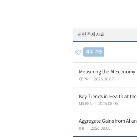
관련 주제 자료
과학∙기술
Measuring the AI Economy
CEPR
2026.08.07
Key Trends in Health at th
MILKEN
2026.08.06
Aggregate Gains from AI an
IMF
2026.08.05