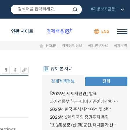
#지방보조금통합관리망
연관 사이트
ENG
HOME
경제정책정보
국외연구자료
국제무역
많이 본 자료
경제정책정보
전체
『2026년 세제개편안』 발표
과기정통부, ‘누누티비 시즌2’에 강력 대응 의지 밝혀
2026년 한국 주식시장 여건 및 전망
2026년 6월 외국인 증권투자 동향
“초(超)성장+신(新)공간, 대체불가 산업강국”
ettings,