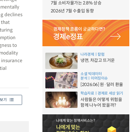
7월 소비자물가는 2.8% 상승
imentally
2026년 7월 수출입 동향
ng declines
 that
turing
umption
gness to
modality
나라경제ㅣ칼럼
s insurance
냉면, 차갑고 뜨거운
ial
소셜 빅데이터
분석ㅣ이머징이슈
[2026.06] 원·달러 환율
학습자료ㅣ경제로 세상 읽기
사람들은 어떻게 위험을
보기
함께 나누어 왔을까?