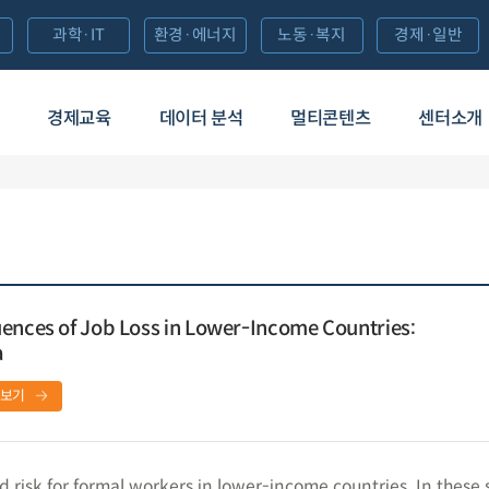
과학·IT
환경·에너지
노동·복지
경제·일반
경제교육
데이터 분석
멀티콘텐츠
센터소개
ences of Job Loss in Lower-Income Countries:
a
보기
d risk for formal workers in lower-income countries. In these s