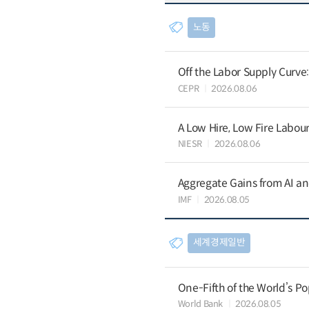
노동
Off the Labor Supply Curve
CEPR
2026.08.06
A Low Hire, Low Fire Labou
NIESR
2026.08.06
Aggregate Gains from AI an
IMF
2026.08.05
세계경제일반
One-Fifth of the World’s Po
World Bank
2026.08.05