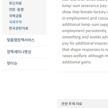
최신자료
lump-sum severance pay is
전망·동향
show that female factory w
국제금융
in employment and consum
국제무역
additional lump-sum supp
한국관련자료
employment persistently.
smoothing and avoids adv
맞춤형정책서비스
pay for additional insura
that shape responses to ou
정책세미나영상
raises welfare, although 
additional gains.
핫이슈
관련 주제 자료