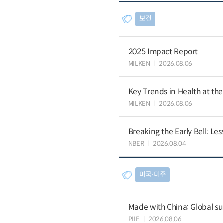
보건
2025 Impact Report
MILKEN
2026.08.06
Key Trends in Health at th
MILKEN
2026.08.06
Breaking the Early Bell: Le
NBER
2026.08.04
미국∙미주
Made with China: Global su
PIIE
2026.08.06