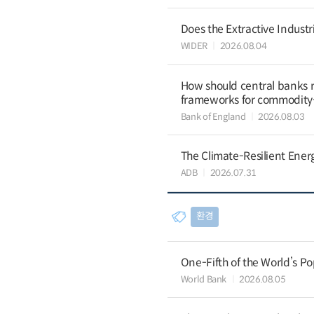
Does the Extractive Industr
WIDER
2026.08.04
How should central banks 
frameworks for commodit
Bank of England
2026.08.03
The Climate-Resilient Energ
ADB
2026.07.31
환경
One-Fifth of the World’s Po
World Bank
2026.08.05