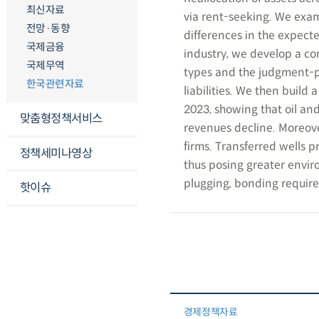
최신자료
via rent-seeking. We exam
전망·동향
differences in the expecte
국제금융
industry, we develop a co
국제무역
types and the judgment-p
한국관련자료
liabilities. We then build
2023, showing that oil and
맞춤형정책서비스
revenues decline. Moreover
firms. Transferred wells p
정책세미나영상
thus posing greater enviro
plugging, bonding requir
핫이슈
경제정책자료