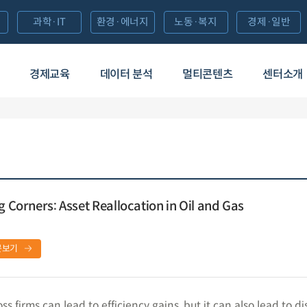
과학·IT
환경·에너지
노동·복지
경제·일반
경제교육
데이터 분석
멀티콘텐츠
센터소개
g Corners: Asset Reallocation in Oil and Gas
문보기
ss firms can lead to efficiency gains, but it can also lead to di