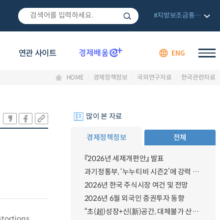
#지방보조금통합관리망
연관 사이트
ENG
HOME
경제정책정보
국외연구자료
한국관련자료
많이 본 자료
경제정책정보
전체
『2026년 세제개편안』 발표
과기정통부, ‘누누티비 시즌2’에 강력 대응 의지 밝혀
2026년 한국 주식시장 여건 및 전망
2026년 6월 외국인 증권투자 동향
“초(超)성장+신(新)공간, 대체불가 산업강국”
stortions