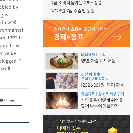
7월 소비자물가는 2.8% 상승
abled by
2026년 7월 수출입 동향
 gas
 in well
ironmental
ver 1992 to
 and their
ow-value
나라경제ㅣ칼럼
e plugged ？
냉면, 차갑고 뜨거운
 well
소셜 빅데이터
분석ㅣ이머징이슈
[2026.06] 원·달러 환율
학습자료ㅣ경제로 세상 읽기
사람들은 어떻게 위험을
보기
함께 나누어 왔을까?