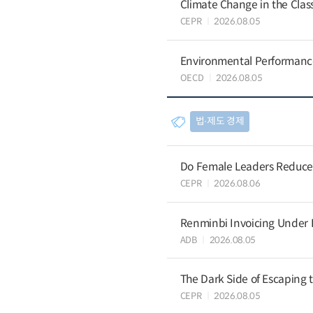
Climate Change in the Cla
CEPR
2026.08.05
Environmental Performance 
OECD
2026.08.05
법∙제도 경제
Do Female Leaders Reduce 
CEPR
2026.08.06
Renminbi Invoicing Under Do
ADB
2026.08.05
The Dark Side of Escaping 
CEPR
2026.08.05