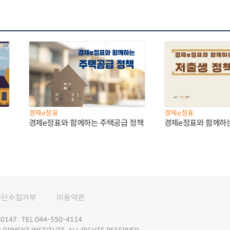
경제e정표
경제e정표
경제e정표와 함께하는 주택공급 정책
경제e정표와 함께하
무단수집거부
이용약관
147 TEL 044-550-4114