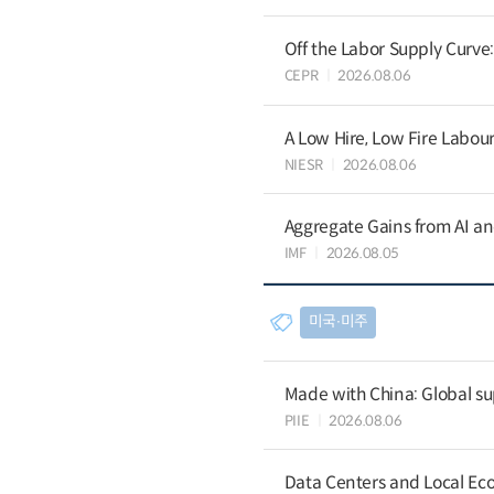
Off the Labor Supply Curve
CEPR
2026.08.06
A Low Hire, Low Fire Labou
NIESR
2026.08.06
Aggregate Gains from AI an
IMF
2026.08.05
미국∙미주
Made with China: Global su
PIIE
2026.08.06
Data Centers and Local Eco