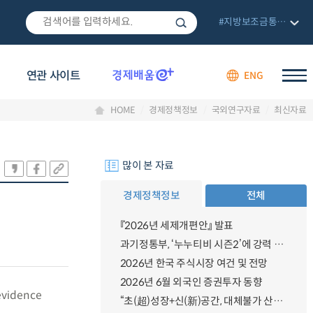
#지방보조금통합관리망
연관 사이트
ENG
HOME
경제정책정보
국외연구자료
최신자료
많이 본 자료
경제정책정보
전체
『2026년 세제개편안』 발표
과기정통부, ‘누누티비 시즌2’에 강력 대응 의지 밝혀
2026년 한국 주식시장 여건 및 전망
2026년 6월 외국인 증권투자 동향
 evidence
“초(超)성장+신(新)공간, 대체불가 산업강국”