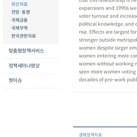
that this relationship is 
최신자료
expansions and 1990s welf
전망·동향
voter turnout and increas
국제금융
political knowledge, and 
국제무역
rise. Effects are largest 
한국관련자료
stronger outside metropol
women despite larger em
맞춤형정책서비스
women entering more cons
women without working mot
정책세미나영상
seen more women voting 
decades of pro-work publ
핫이슈
경제정책자료