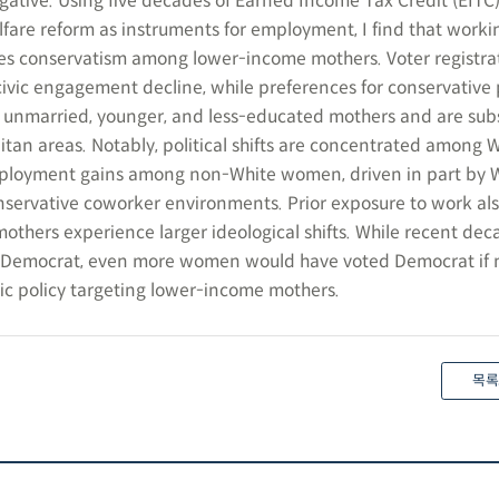
negative. Using five decades of Earned Income Tax Credit (EITC
are reform as instruments for employment, I find that worki
es conservatism among lower-income mothers. Voter registrat
civic engagement decline, while preferences for conservative 
for unmarried, younger, and less-educated mothers and are subs
itan areas. Notably, political shifts are concentrated among 
ployment gains among non-White women, driven in part by 
ervative coworker environments. Prior exposure to work als
hers experience larger ideological shifts. While recent dec
Democrat, even more women would have voted Democrat if n
ic policy targeting lower-income mothers.
목록