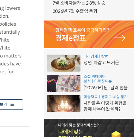
)
7월 소비자물가는 2.8% 상승
ng lowers
2026년 7월 수출입 동향
ion,
policies
tantially
White
White
o matters:
나라경제ㅣ칼럼
냉면, 차갑고 뜨거운
ades have
ot for
소셜 빅데이터
분석ㅣ이머징이슈
[2026.06] 원·달러 환율
학습자료ㅣ경제로 세상 읽기
사람들은 어떻게 위험을
보기
함께 나누어 왔을까?