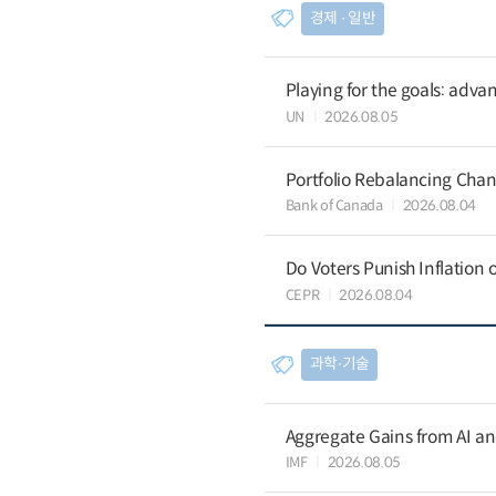
경제 ∙ 일반
Playing for the goals: advan
UN
2026.08.05
Portfolio Rebalancing Chan
Bank of Canada
2026.08.04
Do Voters Punish Inflation 
CEPR
2026.08.04
과학∙기술
Aggregate Gains from AI an
IMF
2026.08.05