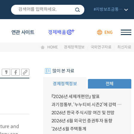
#지방보조금통합관리망
연관 사이트
ENG
HOME
경제정책정보
국외연구자료
최신자료
많이 본 자료
경제정책정보
전체
『2026년 세제개편안』 발표
과기정통부, ‘누누티비 시즌2’에 강력 대응 의지 밝혀
2026년 한국 주식시장 여건 및 전망
2026년 6월 외국인 증권투자 동향
cture and
‘26년 6월 주택통계