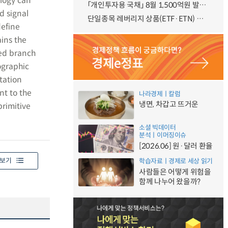
ology can
「개인투자용 국채」 8월 1,500억원 발행 예정
d signal
단일종목 레버리지 상품(ETF·ETN) 기본예탁금 강화 조기시행 방안 안내
define
ins the
zed branch
ographic
tation
nt to the
나라경제ㅣ칼럼
냉면, 차갑고 뜨거운
primitive
소셜 빅데이터
분석ㅣ이머징이슈
[2026.06] 원·달러 환율
보기
학습자료ㅣ경제로 세상 읽기
사람들은 어떻게 위험을
함께 나누어 왔을까?