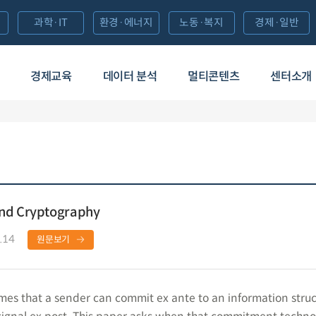
과학·IT
환경·에너지
노동·복지
경제·일반
경제교육
데이터 분석
멀티콘텐츠
센터소개
and Cryptography
.14
원문보기
mes that a sender can commit ex ante to an information stru