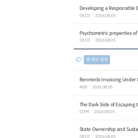
Developing a Responsible B
OECD
2026.08.05
Psychometric properties of 
OECD
2026.08.05
법∙제도 경제
Renminbi Invoicing Under Do
ADB
2026.08.05
The Dark Side of Escaping 
CEPR
2026.08.05
State Ownership and Sustain
OECD
2026.08.05