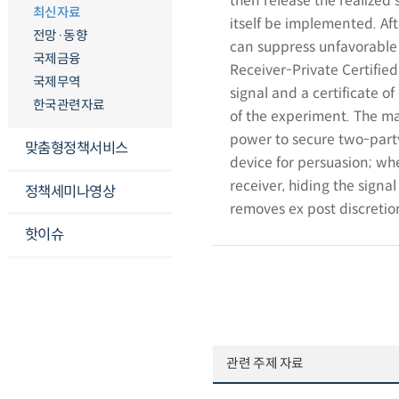
then release the realized
최신자료
itself be implemented. Aft
전망·동향
can suppress unfavorable d
국제금융
Receiver-Private Certifie
국제무역
signal and a certificate o
한국관련자료
of the experiment. The ma
power to secure two-part
맞춤형정책서비스
device for persuasion; wh
receiver, hiding the signal
정책세미나영상
removes ex post discretio
핫이슈
관련 주제 자료