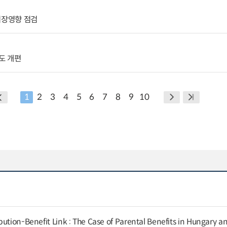
시장영향 점검
도 개편
1
2
3
4
5
6
7
8
9
10
ution-Benefit Link : The Case of Parental Benefits in Hungary a