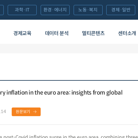
과학·IT
환경·에너지
노동·복지
경제·일반
경제교육
데이터 분석
멀티콘텐츠
센터소개
ry inflation in the euro area: insights from global
.14
원문보기
e post-Covid inflation surge in the euro area, combining three