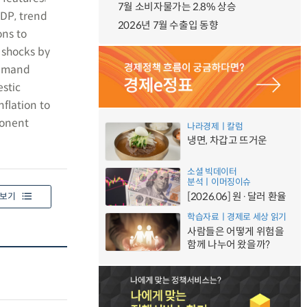
7월 소비자물가는 2.8% 상승
DP, trend
2026년 7월 수출입 동향
ons to
 shocks by
demand
estic
nflation to
ponent
나라경제ㅣ칼럼
냉면, 차갑고 뜨거운
소셜 빅데이터
분석ㅣ이머징이슈
[2026.06] 원·달러 환율
보기
학습자료ㅣ경제로 세상 읽기
사람들은 어떻게 위험을
함께 나누어 왔을까?