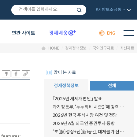
#지방보조금통합관리망
연관 사이트
ENG
HOME
경제정책정보
국외연구자료
최신자료
많이 본 자료
경제정책정보
전체
『2026년 세제개편안』 발표
과기정통부, ‘누누티비 시즌2’에 강력 대응 의지 밝혀
2026년 한국 주식시장 여건 및 전망
2026년 6월 외국인 증권투자 동향
“초(超)성장+신(新)공간, 대체불가 산업강국”
 features: