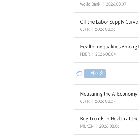
World Bank
2026.08.07
Off the Labor Supply Curve
CEPR
2026.08.06
Health Inequalities Among
NBER
2026.08.04
과학∙기술
Measuring the AI Economy
CEPR
2026.08.07
Key Trends in Health at th
MILKEN
2026.08.06