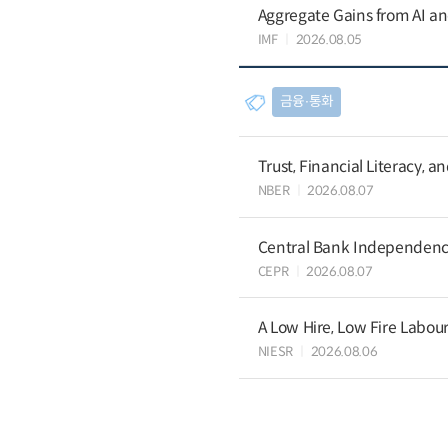
Aggregate Gains from AI an
IMF
2026.08.05
금융∙통화
Trust, Financial Literacy, 
NBER
2026.08.07
Central Bank Independence
CEPR
2026.08.07
A Low Hire, Low Fire Labou
NIESR
2026.08.06