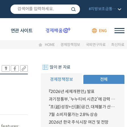
#지방보조금통합관리망
연관 사이트
ENG
HOME
경제정책정보
국외연구자료
최신자료
많이 본 자료
경제정책정보
전체
『2026년 세제개편안』 발표
과기정통부, ‘누누티비 시즌2’에 강력 대응 의지 밝혀
“초(超)성장+신(新)공간, 대체불가 산업강국”
7월 소비자물가는 2.8% 상승
2026년 한국 주식시장 여건 및 전망
 features: