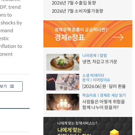
2026년 7월 수출입 동향
DP, trend
2026년 7월 소비자물가동향
ons to
 shocks by
demand
estic
nflation to
ponent
나라경제ㅣ칼럼
냉면, 차갑고 뜨거운
소셜 빅데이터
분석ㅣ이머징이슈
[2026.06] 원·달러 환율
보기
학습자료ㅣ경제로 세상 읽기
사람들은 어떻게 위험을
함께 나누어 왔을까?