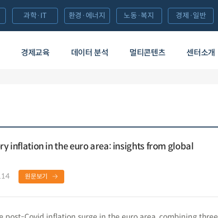
과학·IT
환경·에너지
노동·복지
경제·일반
경제교육
데이터 분석
멀티콘텐츠
센터소개
ry inflation in the euro area: insights from global
.14
원문보기
e post-Covid inflation surge in the euro area, combining three