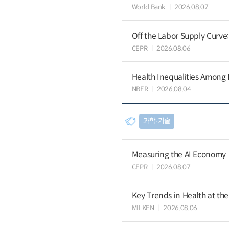
World Bank
2026.08.07
Off the Labor Supply Curve
CEPR
2026.08.06
Health Inequalities Among
NBER
2026.08.04
과학∙기술
Measuring the AI Economy
CEPR
2026.08.07
Key Trends in Health at th
MILKEN
2026.08.06