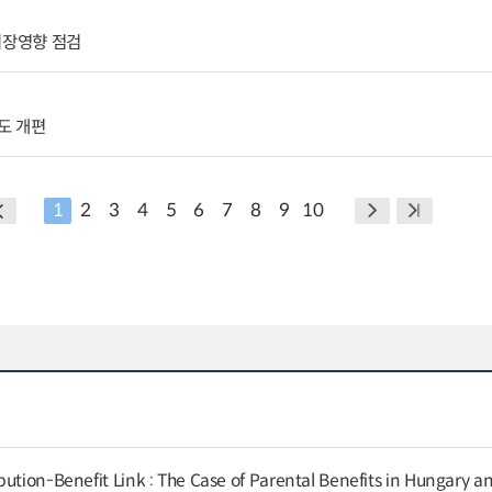
시장영향 점검
도 개편
1
2
3
4
5
6
7
8
9
10
ution-Benefit Link : The Case of Parental Benefits in Hungary a