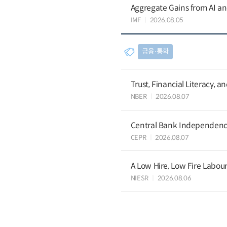
Aggregate Gains from AI an
IMF
2026.08.05
금융∙통화
Trust, Financial Literacy, 
NBER
2026.08.07
Central Bank Independence
CEPR
2026.08.07
A Low Hire, Low Fire Labou
NIESR
2026.08.06