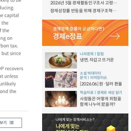
ikely to be
2026년 5월 경제활동인구조사 고령층 부가조사 결과
ducing.
잠재성장률 반등을 위해 경제구조혁신에 총력, 국가자산 관리체계 대전환
he capital
n the
f the
ing on
rbon tax,
 but since
나라경제ㅣ칼럼
냉면, 차갑고 뜨거운
DP recovers
소셜 빅데이터
at unless
분석ㅣ이머징이슈
unlikely
[2026.06] 원·달러 환율
yond the
학습자료ㅣ경제로 세상 읽기
사람들은 어떻게 위험을
함께 나누어 왔을까?
보기