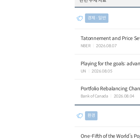
관련 주제 자료
경제 ∙ 일반
Tatonnement and Price Sett
NBER
2026.08.07
Playing for the goals: advan
UN
2026.08.05
Portfolio Rebalancing Chan
Bank of Canada
2026.08.04
환경
One-Fifth of the World’s Po