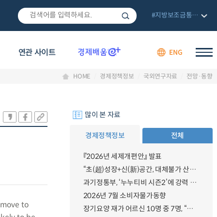
#지방보조금통합관리망
연관 사이트
ENG
HOME
경제정책정보
국외연구자료
전망·동향
많이 본 자료
경제정책정보
전체
『2026년 세제개편안』 발표
“초(超)성장+신(新)공간, 대체불가 산업강국”
과기정통부, ‘누누티비 시즌2’에 강력 대응 의지 밝혀
2026년 7월 소비자물가동향
 move to
장기요양 재가 어르신 10명 중 7명, “아파도 살던 집에서 살겠다” 「2025년 장기요양실태조사」 결과 발표