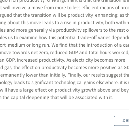
gdom on productivity. One argument is that the transition is l
it will involve a move from more to less efficient means of pro
argued that the transition will be productivity-enhancing, as t
ng about this move leads to a rise in productivity, both withi
ies and more generally via productivity spillovers to the rest o
es us to examine how this potential trade-off varies depend
rt, medium or long run. We find that the introduction of a ca
 move towards net zero, reduced GDP and total hours worked,
han GDP, increased productivity. As electricity becomes more
nd gas, the effect on productivity becomes more positive as G
ermanently lower than initially. Finally, our results suggest th
logy leads to significant technological gains elsewhere, it is 
 will have a large effect on productivity growth above and be
m the capital deepening that will be associated with it.
목록