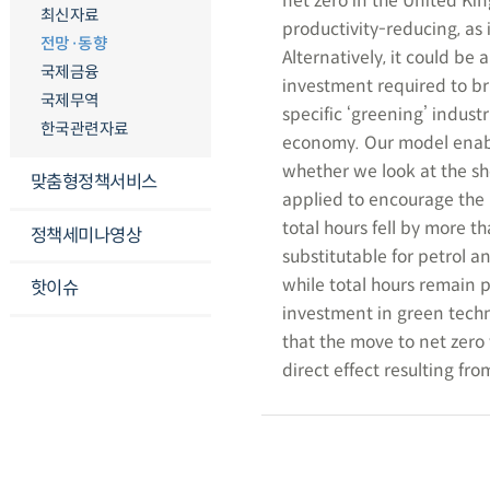
net zero in the United Kin
최신자료
productivity-reducing, as 
전망·동향
Alternatively, it could be 
국제금융
investment required to bri
국제무역
specific ‘greening’ industr
한국관련자료
economy. Our model enabl
whether we look at the sho
맞춤형정책서비스
applied to encourage the
total hours fell by more t
정책세미나영상
substitutable for petrol a
while total hours remain p
핫이슈
investment in green techno
that the move to net zero
direct effect resulting fro