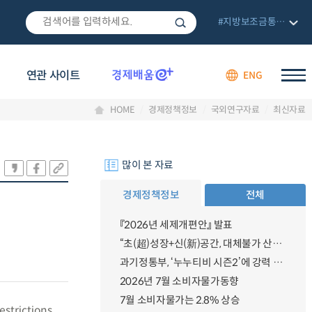
#지방보조금통합관리망
연관 사이트
ENG
HOME
경제정책정보
국외연구자료
최신자료
많이 본 자료
경제정책정보
전체
『2026년 세제개편안』 발표
“초(超)성장+신(新)공간, 대체불가 산업강국”
과기정통부, ‘누누티비 시즌2’에 강력 대응 의지 밝혀
2026년 7월 소비자물가동향
7월 소비자물가는 2.8% 상승
strictions