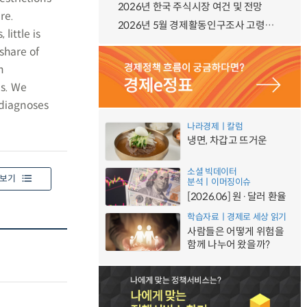
2026년 한국 주식시장 여건 및 전망
re.
2026년 5월 경제활동인구조사 고령층 부가조사 결과
ittle is
share of
n
es. We
 diagnoses
나라경제ㅣ칼럼
냉면, 차갑고 뜨거운
소셜 빅데이터
보기
분석ㅣ이머징이슈
[2026.06] 원·달러 환율
학습자료ㅣ경제로 세상 읽기
사람들은 어떻게 위험을
함께 나누어 왔을까?