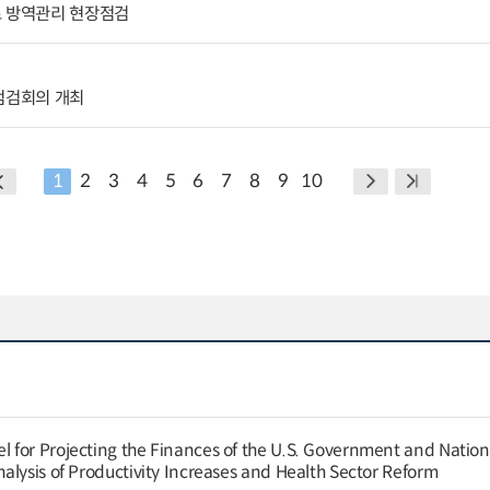
료 방역관리 현장점검
점검회의 개최
1
2
3
4
5
6
7
8
9
10
for Projecting the Finances of the U.S. Government and Nation
alysis of Productivity Increases and Health Sector Reform