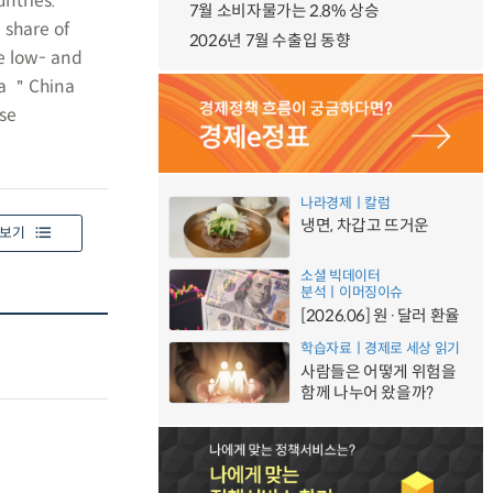
ntries.
7월 소비자물가는 2.8% 상승
 share of
2026년 7월 수출입 동향
re low- and
 a ＂China
ese
나라경제ㅣ칼럼
냉면, 차갑고 뜨거운
보기
소셜 빅데이터
분석ㅣ이머징이슈
[2026.06] 원·달러 환율
학습자료ㅣ경제로 세상 읽기
사람들은 어떻게 위험을
함께 나누어 왔을까?