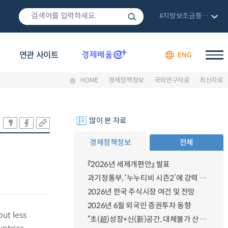
#지방보조금통합관리망
연관 사이트
ENG
HOME
경제정책정보
국외연구자료
최신자료
많이 본 자료
경제정책정보
전체
『2026년 세제개편안』 발표
과기정통부, ‘누누티비 시즌2’에 강력 대응 의지 밝혀
2026년 한국 주식시장 여건 및 전망
2026년 6월 외국인 증권투자 동향
but less
“초(超)성장+신(新)공간, 대체불가 산업강국”