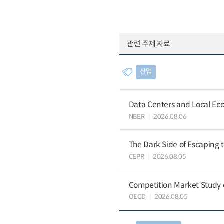
관련 주제 자료
산업
Data Centers and Local Eco
NBER
2026.08.06
The Dark Side of Escaping 
CEPR
2026.08.05
Competition Market Study o
OECD
2026.08.05