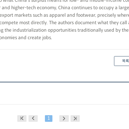
o what China’s surplus means for low- and middle-income cou
 and higher-tech economy, China continues to occupy a large
e export markets such as apparel and footwear, precisely whe
compete most directly. The authors document what they call
g the industrialization opportunities traditionally used by th
conomies and create jobs.
목록
1