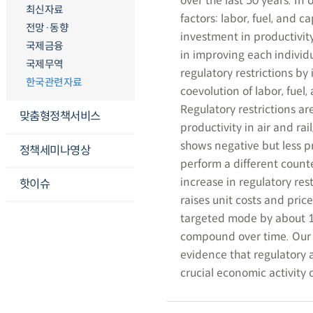
over the last 50 years. In
최신자료
factors: labor, fuel, and 
전망·동향
investment in productivit
국제금융
in improving each individ
국제무역
regulatory restrictions b
한국관련자료
coevolution of labor, fuel,
Regulatory restrictions ar
맞춤형정책서비스
productivity in air and rail
shows negative but less pr
정책세미나영상
perform a different count
increase in regulatory res
핫이슈
raises unit costs and pri
targeted mode by about 1.
compound over time. Our 
evidence that regulatory 
crucial economic activity 