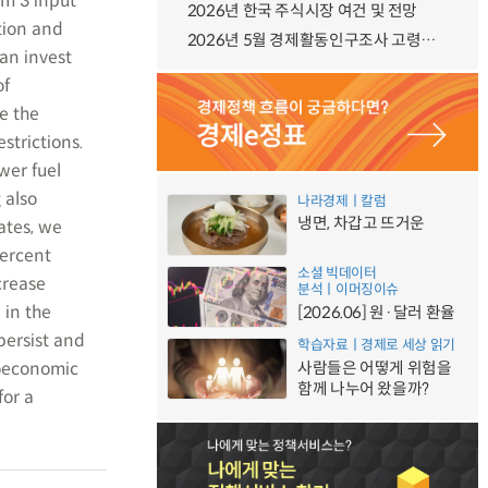
om 3 input
2026년 한국 주식시장 여건 및 전망
ation and
2026년 5월 경제활동인구조사 고령층 부가조사 결과
an invest
of
e the
strictions.
wer fuel
 also
나라경제ㅣ칼럼
냉면, 차갑고 뜨거운
ates, we
percent
소셜 빅데이터
crease
분석ㅣ이머징이슈
 in the
[2026.06] 원·달러 환율
persist and
학습자료ㅣ경제로 세상 읽기
roeconomic
사람들은 어떻게 위험을
함께 나누어 왔을까?
for a