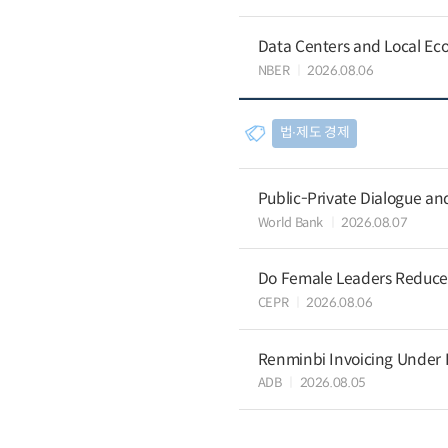
Data Centers and Local Eco
NBER
2026.08.06
법∙제도 경제
Public-Private Dialogue a
World Bank
2026.08.07
Do Female Leaders Reduce 
CEPR
2026.08.06
Renminbi Invoicing Under Do
ADB
2026.08.05