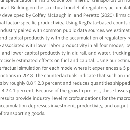
 our specification, firms produce ton-miles of transportation fr
capital. Building on the structural model of regulatory accumul
y developed by Coffey, McLaughlin, and Peretto (2020), firms c
ual factor-specific productivity. Using RegData-based counts 
y industry paired with common public data sources, we estimat
 and capital productivity with the accumulation of regulatory re
e associated with lower labor productivity in all four modes, lo
, and lower capital productivity in air, rail, and water; trucking
ecisely estimated effects on fuel and capital. Using our estim
erfactual simulation for each mode where it experiences a 5 
trictions in 2018. The counterfactuals indicate that such an in
ces by roughly 0.8？2.3 percent and reduces quantities shipped
4？4.1 percent. Because of the growth process, these losses 
results provide industry-level microfoundations for the mac
accumulation depresses investment, productivity, and output 
of transporting goods.