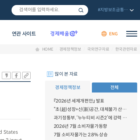
#지방보조금통합관리망
연관 사이트
ENG
HOME
경제정책정보
국외연구자료
한국관련자료
많이 본 자료
경제정책정보
전체
『2026년 세제개편안』 발표
“초(超)성장+신(新)공간, 대체불가 산업강국”
과기정통부, ‘누누티비 시즌2’에 강력 대응 의지 밝혀
2026년 7월 소비자물가동향
d States
7월 소비자물가는 2.8% 상승