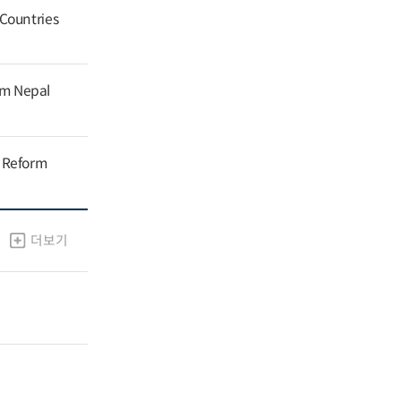
 Countries
om Nepal
g Reform
더보기