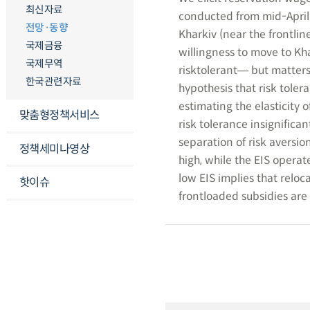
최신자료
conducted from mid-April 
전망·동향
Kharkiv (near the frontlin
국제금융
willingness to move to Kh
국제무역
risktolerant― but matters 
한국관련자료
hypothesis that risk toler
estimating the elasticity o
맞춤형정책서비스
risk tolerance insignifica
separation of risk aversio
정책세미나영상
high, while the EIS operat
low EIS implies that reloc
핫이슈
frontloaded subsidies are 