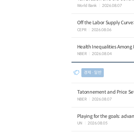
World Bank
2026.08.07
Off the Labor Supply Curve
CEPR
2026.08.06
Health Inequalities Among
NBER
2026.08.04
경제 ∙ 일반
Tatonnement and Price Sett
NBER
2026.08.07
Playing for the goals: advan
UN
2026.08.05