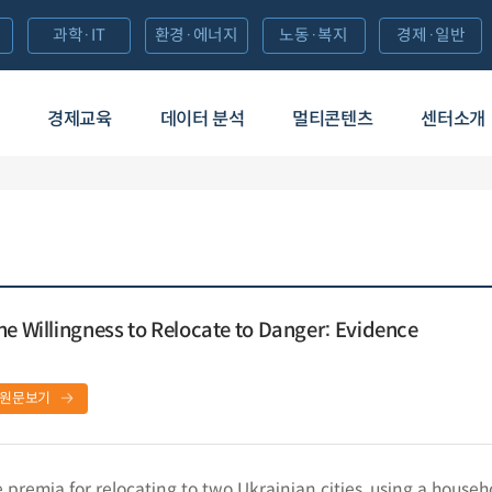
과학·IT
환경·에너지
노동·복지
경제·일반
경제교육
데이터 분석
멀티콘텐츠
센터소개
he Willingness to Relocate to Danger: Evidence
원문보기
 premia for relocating to two Ukrainian cities, using a househ