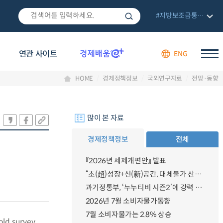
#지방보조금통합관리망
연관 사이트
ENG
HOME
경제정책정보
국외연구자료
전망·동향
많이 본 자료
경제정책정보
전체
『2026년 세제개편안』 발표
“초(超)성장+신(新)공간, 대체불가 산업강국”
과기정통부, ‘누누티비 시즌2’에 강력 대응 의지 밝혀
2026년 7월 소비자물가동향
7월 소비자물가는 2.8% 상승
old survey