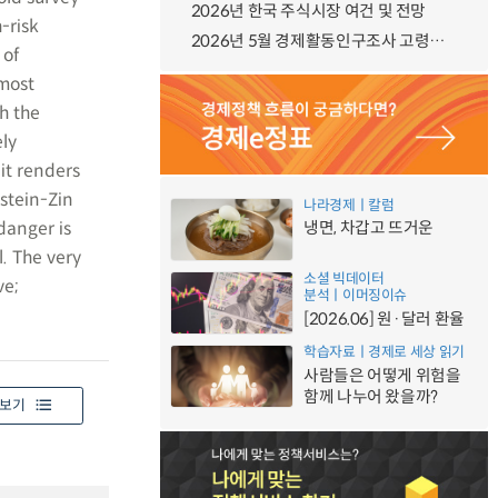
2026년 한국 주식시장 여건 및 전망
-risk
2026년 5월 경제활동인구조사 고령층 부가조사 결과
 of
 most
th the
ely
 it renders
pstein-Zin
나라경제ㅣ칼럼
danger is
냉면, 차갑고 뜨거운
l. The very
소셜 빅데이터
ve;
분석ㅣ이머징이슈
[2026.06] 원·달러 환율
학습자료ㅣ경제로 세상 읽기
사람들은 어떻게 위험을
함께 나누어 왔을까?
보기