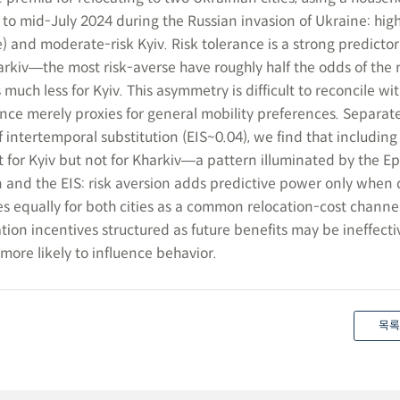
to mid-July 2024 during the Russian invasion of Ukraine: high
e) and moderate-risk Kyiv. Risk tolerance is a strong predictor
arkiv―the most risk-averse have roughly half the odds of the
much less for Kyiv. This asymmetry is difficult to reconcile wi
ance merely proxies for general mobility preferences. Separat
f intertemporal substitution (EIS~0.04), we find that including
nt for Kyiv but not for Kharkiv―a pattern illuminated by the E
n and the EIS: risk aversion adds predictive power only when 
es equally for both cities as a common relocation-cost channe
ation incentives structured as future benefits may be ineffecti
more likely to influence behavior.
목록