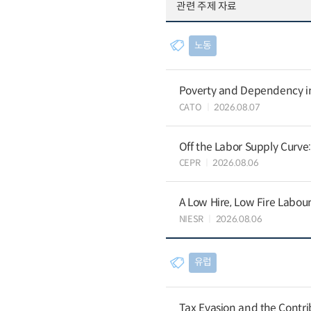
관련 주제 자료
노동
Poverty and Dependency in
CATO
2026.08.07
Off the Labor Supply Curve
CEPR
2026.08.06
A Low Hire, Low Fire Labou
NIESR
2026.08.06
유럽
Tax Evasion and the Contrib