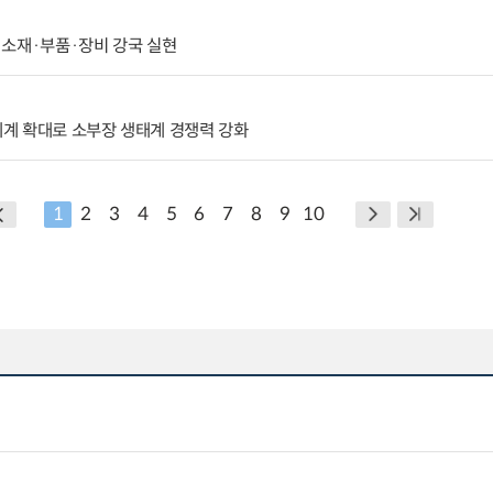
 소재·부품·장비 강국 실현
력체계 확대로 소부장 생태계 경쟁력 강화
1
2
3
4
5
6
7
8
9
10