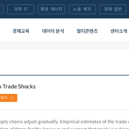
과학·IT
환경·에너지
노동·복지
경제·일반
경제교육
데이터 분석
멀티콘텐츠
센터소개
o Trade Shocks
문보기
ply chains adjust gradually. Empirical estimates of the trade e