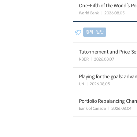
One-Fifth of the World’s Po
World Bank
2026.08.05
경제 ∙ 일반
Tatonnement and Price Sett
NBER
2026.08.07
Playing for the goals: advan
UN
2026.08.05
Portfolio Rebalancing Chan
Bank of Canada
2026.08.04