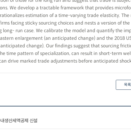
ction of those for the long run and suggest that trade is subjec
ions. We develop a tractable framework that provides microf
ationalizes estimation of a time-varying trade elasticity. Th
irms facing sticky sourcing choices and nests a version of the
g long- run case. We calibrate the model and quantify the imp
Eastern enlargement (an anticipated change) and the 2018 U
anticipated change). Our findings suggest that sourcing frict
the time pattern of specialization, can result in short-term wel
can drive marked trade adjustments before anticipated shock
목록
국내생산세액공제 신설