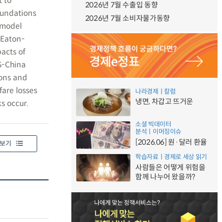
t to
2026년 7월 수출입 동향
oundations
2026년 7월 소비자물가동향
e model
 Eaton-
acts of
S-China
ions and
fare losses
나라경제ㅣ칼럼
냉면, 차갑고 뜨거운
s occur.
소셜 빅데이터
분석ㅣ이머징이슈
[2026.06] 원·달러 환율
보기
학습자료ㅣ경제로 세상 읽기
사람들은 어떻게 위험을
함께 나누어 왔을까?