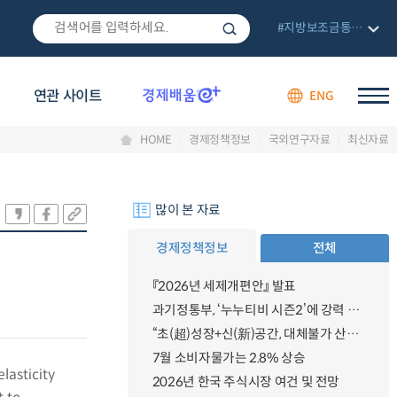
#지방보조금통합관리망
연관 사이트
ENG
HOME
경제정책정보
국외연구자료
최신자료
많이 본 자료
경제정책정보
전체
『2026년 세제개편안』 발표
과기정통부, ‘누누티비 시즌2’에 강력 대응 의지 밝혀
“초(超)성장+신(新)공간, 대체불가 산업강국”
7월 소비자물가는 2.8% 상승
lasticity
2026년 한국 주식시장 여건 및 전망