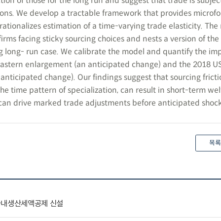
ction of those for the long run and suggest that trade is subjec
ions. We develop a tractable framework that provides microf
ationalizes estimation of a time-varying trade elasticity. Th
irms facing sticky sourcing choices and nests a version of the
g long- run case. We calibrate the model and quantify the imp
Eastern enlargement (an anticipated change) and the 2018 U
anticipated change). Our findings suggest that sourcing frict
the time pattern of specialization, can result in short-term wel
can drive marked trade adjustments before anticipated shock
목록
국내생산세액공제 신설