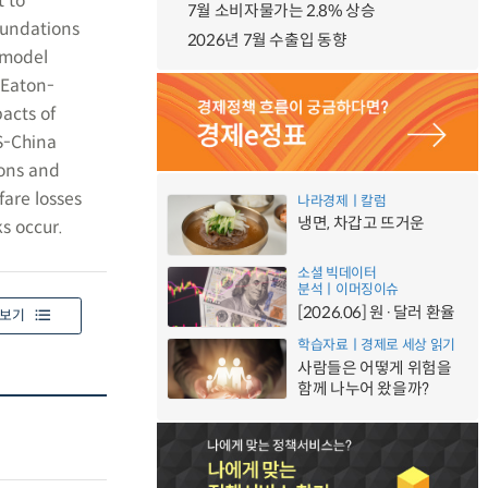
t to
7월 소비자물가는 2.8% 상승
oundations
2026년 7월 수출입 동향
e model
 Eaton-
acts of
S-China
ions and
fare losses
나라경제ㅣ칼럼
냉면, 차갑고 뜨거운
s occur.
소셜 빅데이터
분석ㅣ이머징이슈
[2026.06] 원·달러 환율
보기
학습자료ㅣ경제로 세상 읽기
사람들은 어떻게 위험을
함께 나누어 왔을까?