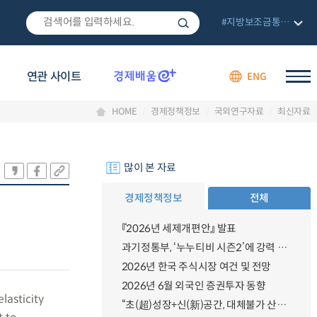
#지방보조금통합관리망
연관 사이트
ENG
HOME
경제정책정보
국외연구자료
최신자료
많이 본 자료
경제정책정보
전체
『2026년 세제개편안』 발표
과기정통부, ‘누누티비 시즌2’에 강력 대응 의지 밝혀
2026년 한국 주식시장 여건 및 전망
2026년 6월 외국인 증권투자 동향
lasticity
“초(超)성장+신(新)공간, 대체불가 산업강국”