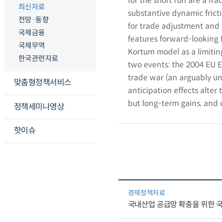
for the short run are a fra
최신자료
substantive dynamic frict
전망·동향
for trade adjustment and r
국제금융
features forward-looking f
국제무역
Kortum model as a limitin
한국관련자료
two events: the 2004 EU 
trade war (an arguably un
맞춤형정책서비스
anticipation effects alter 
but long-term gains, and 
정책세미나영상
핫이슈
경제정책자료
국내산업 공급망 확충을 위한 