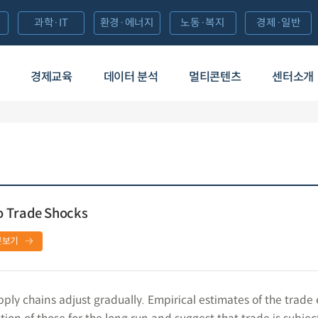
과학·IT
환경·에너지
노동·복지
경제·일반
경제교육
데이터 분석
멀티콘텐츠
센터소개
o Trade Shocks
문보기
ply chains adjust gradually. Empirical estimates of the trade e