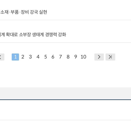
 소재·부품·장비 강국 실현
력체계 확대로 소부장 생태계 경쟁력 강화
1
2
3
4
5
6
7
8
9
10