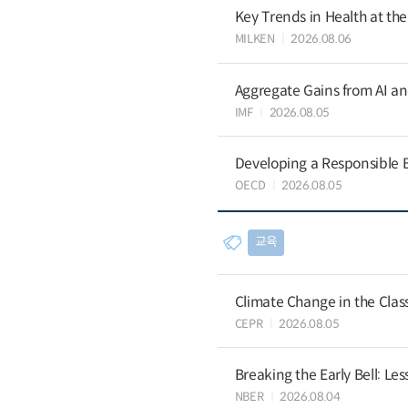
Key Trends in Health at th
MILKEN
2026.08.06
Aggregate Gains from AI an
IMF
2026.08.05
Developing a Responsible B
OECD
2026.08.05
교육
Climate Change in the Cla
CEPR
2026.08.05
Breaking the Early Bell: Le
NBER
2026.08.04