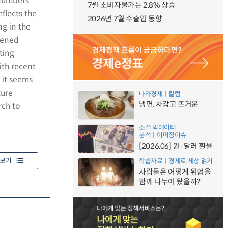
 numbers
7월 소비자물가는 2.8% 상승
flects the
2026년 7월 수출입 동향
ng in the
sened
ting
ith recent
 it seems
ture
나라경제ㅣ칼럼
냉면, 차갑고 뜨거운
rch to
소셜 빅데이터
분석ㅣ이머징이슈
[2026.06] 원·달러 환율
보기
학습자료ㅣ경제로 세상 읽기
사람들은 어떻게 위험을
함께 나누어 왔을까?