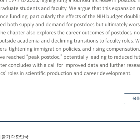
from 1979 to 2023, highlighting a fourfold increase in postdoc
raduate students and faculty. We argue that this expansion re
ce funding, particularly the effects of the NIH budget doubli
ased both supply and demand for postdocs but ultimately wor
e chapter also explores the career outcomes of postdocs, no
utside academia and declining transitions to faculty roles. W
rs, tightening immigration policies, and rising compensation,
ave reached “peak postdoc,” potentially leading to reduced fu
ter concludes with a call for improved data and further resea
s’ roles in scientific production and career development.
목록
대체불가 대한민국