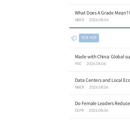
What Does A Grade Mean? I
NBER
2026.08.04
미국∙미주
Made with China: Global su
PIIE
2026.08.06
Data Centers and Local Eco
NBER
2026.08.06
Do Female Leaders Reduce 
CEPR
2026.08.06