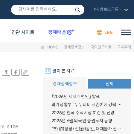
#지방보조금통합관리망
연관 사이트
ENG
HOME
경제정책정보
국외연구자료
국제무역
많이 본 자료
경제정책정보
전체
『2026년 세제개편안』 발표
과기정통부, ‘누누티비 시즌2’에 강력 대응 의지 밝혀
2026년 한국 주식시장 여건 및 전망
2026년 6월 외국인 증권투자 동향
rs in the
“초(超)성장+신(新)공간, 대체불가 산업강국”