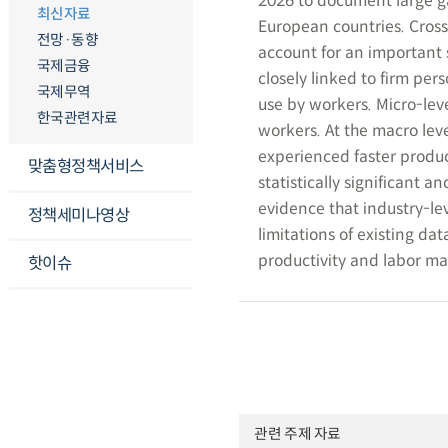
2026 to document large g
최신자료
European countries. Cros
전망·동향
account for an important s
국제금융
closely linked to firm pe
국제무역
use by workers. Micro-lev
한국관련자료
workers. At the macro leve
experienced faster product
맞춤형정책서비스
statistically significant 
evidence that industry-le
정책세미나영상
limitations of existing dat
productivity and labor mar
핫이슈
관련 주제 자료