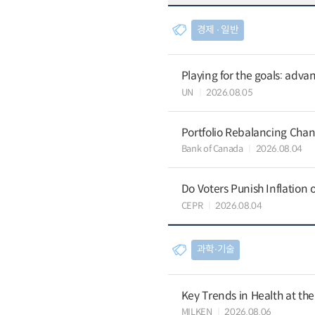
경제 ∙ 일반
Playing for the goals: advan
UN
2026.08.05
Portfolio Rebalancing Chan
Bank of Canada
2026.08.04
Do Voters Punish Inflation 
CEPR
2026.08.04
과학∙기술
Key Trends in Health at th
MILKEN
2026.08.06