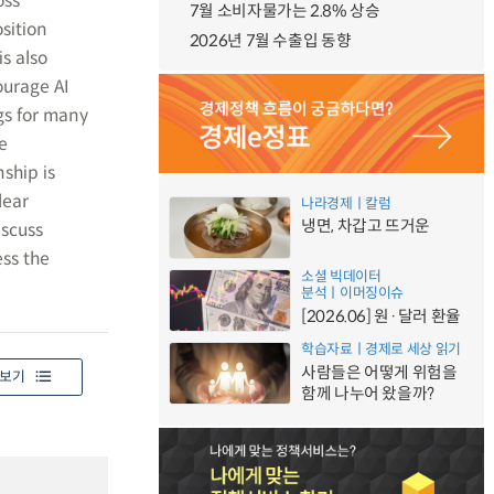
oss
7월 소비자물가는 2.8% 상승
sition
2026년 7월 수출입 동향
s also
ourage AI
gs for many
e
nship is
lear
나라경제ㅣ칼럼
냉면, 차갑고 뜨거운
iscuss
ess the
소셜 빅데이터
분석ㅣ이머징이슈
[2026.06] 원·달러 환율
학습자료ㅣ경제로 세상 읽기
사람들은 어떻게 위험을
보기
함께 나누어 왔을까?