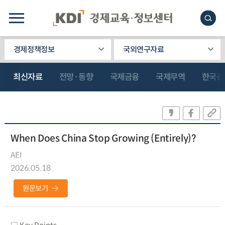
경제정책정보
국외연구자료
최신자료
전망·동향
국제금융
국제무역
한국관
When Does China Stop Growing (Entirely)?
AEI
2026.05.18
원문보기