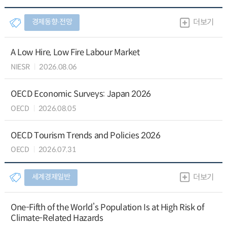
경제동향∙전망
더보기
A Low Hire, Low Fire Labour Market
NIESR
2026.08.06
OECD Economic Surveys: Japan 2026
OECD
2026.08.05
OECD Tourism Trends and Policies 2026
OECD
2026.07.31
세계경제일반
더보기
One-Fifth of the World’s Population Is at High Risk of
Climate-Related Hazards