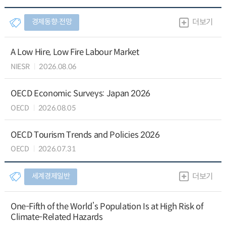
경제동향∙전망
더보기
A Low Hire, Low Fire Labour Market
NIESR
2026.08.06
OECD Economic Surveys: Japan 2026
OECD
2026.08.05
OECD Tourism Trends and Policies 2026
OECD
2026.07.31
세계경제일반
더보기
One-Fifth of the World’s Population Is at High Risk of
Climate-Related Hazards