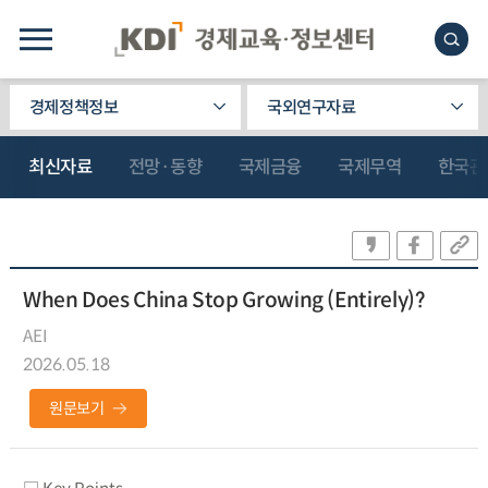
경제정책정보
국외연구자료
최신자료
전망·동향
국제금융
국제무역
한국관
When Does China Stop Growing (Entirely)?
AEI
2026.05.18
원문보기