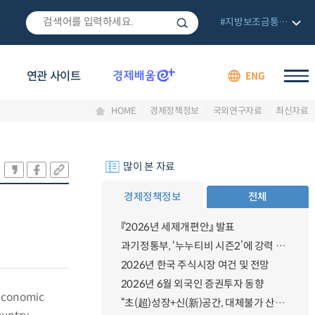
#지방보조금통합관리망
연관 사이트
ENG
HOME
경제정책정보
국외연구자료
최신자료
많이 본 자료
경제정책정보
전체
『2026년 세제개편안』 발표
과기정통부, ‘누누티비 시즌2’에 강력 대응 의지 밝혀
2026년 한국 주식시장 여건 및 전망
2026년 6월 외국인 증권투자 동향
 economic
“초(超)성장+신(新)공간, 대체불가 산업강국”