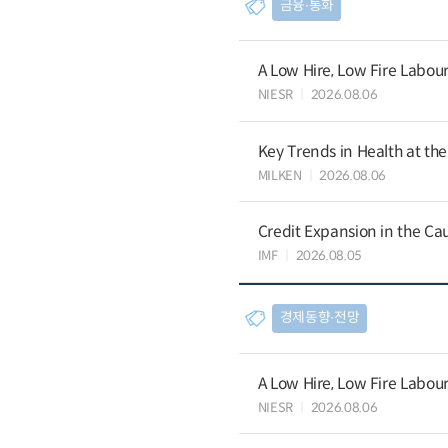
금융∙통화
A Low Hire, Low Fire Labou
NIESR
2026.08.06
Key Trends in Health at th
MILKEN
2026.08.06
Credit Expansion in the Ca
IMF
2026.08.05
경제동향∙전망
A Low Hire, Low Fire Labou
NIESR
2026.08.06