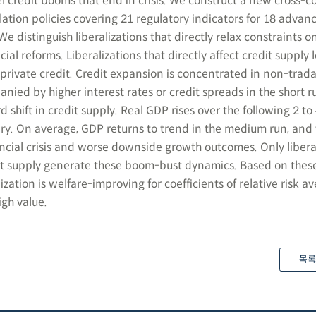
el credit booms that end in crisis. We construct a new cross-c
ation policies covering 21 regulatory indicators for 18 adva
e distinguish liberalizations that directly relax constraints o
al reforms. Liberalizations that directly affect credit supply 
 private credit. Credit expansion is concentrated in non-trada
nied by higher interest rates or credit spreads in the short r
 shift in credit supply. Real GDP rises over the following 2 to 
ry. On average, GDP returns to trend in the medium run, and 
nancial crisis and worse downside growth outcomes. Only libera
dit supply generate these boom-bust dynamics. Based on thes
lization is welfare-improving for coefficients of relative risk a
igh value.
목록