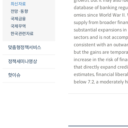
growth, but it may also fu
최신자료
database of banking regul
전망·동향
omies since World War II. W
국제금융
supply from broader financi
국제무역
substantial expansions in
한국관련자료
sectors and is not accompa
consistent with an outward
맞춤형정책서비스
but the gains are tempora
increase in the risk of fi
정책세미나영상
that directly expand cre
estimates, financial libera
핫이슈
below 7.2, a moderately h