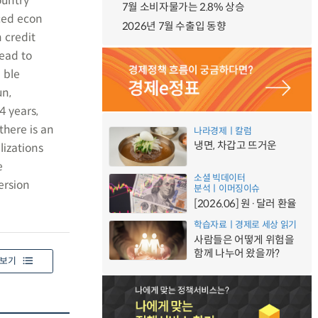
ountry
7월 소비자물가는 2.8% 상승
nced econ
2026년 7월 수출입 동향
n credit
lead to
 ble
un,
4 years,
there is an
나라경제ㅣ칼럼
냉면, 차갑고 뜨거운
lizations
e
소셜 빅데이터
version
분석ㅣ이머징이슈
[2026.06] 원·달러 환율
학습자료ㅣ경제로 세상 읽기
사람들은 어떻게 위험을
함께 나누어 왔을까?
보기