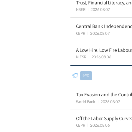
Trust, Financial Literacy, 
NBER
2026.08.07
Central Bank Independence
CEPR
2026.08.07
A Low Hire, Low Fire Labou
NIESR
2026.08.06
유럽
Tax Evasion and the Contrib
World Bank
2026.08.07
Off the Labor Supply Curve
CEPR
2026.08.06