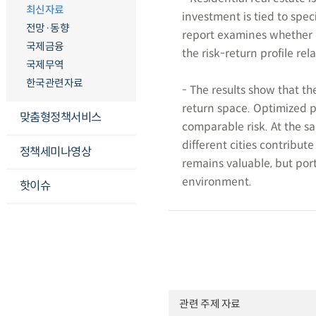
최신자료
investment is tied to spec
전망·동향
report examines whether d
국제금융
the risk-return profile re
국제무역
한국관련자료
- The results show that th
return space. Optimized p
맞춤형정책서비스
comparable risk. At the s
different cities contribute
정책세미나영상
remains valuable, but port
environment.
핫이슈
관련 주제 자료