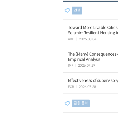
건설
Toward More Livable Cities
Seismic-Resilient Housing 
ADB
2026.08.04
The (Many) Consequences of
Empirical Analysis
IMF
2026.07.29
Effectiveness of supervisory
ECB
2026.07.28
금융∙통화