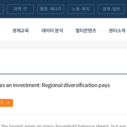
과학·IT
환경·에너지
노동·복지
경제·일반
경제교육
데이터 분석
멀티콘텐츠
센터소개
 as an investment: Regional diversification pays
보기
is the largest asset on many household balance sheets, but ea