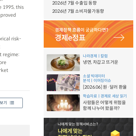
2026년 7월 수출입 동향
 1995, this
2026년 7월 소비자물가동향
improved
ical risk-
t
t regime:
나라경제ㅣ칼럼
fore
냉면, 차갑고 뜨거운
rket
소셜 빅데이터
분석ㅣ이머징이슈
[2026.06] 원·달러 환율
학습자료ㅣ경제로 세상 읽기
사람들은 어떻게 위험을
보기
함께 나누어 왔을까?