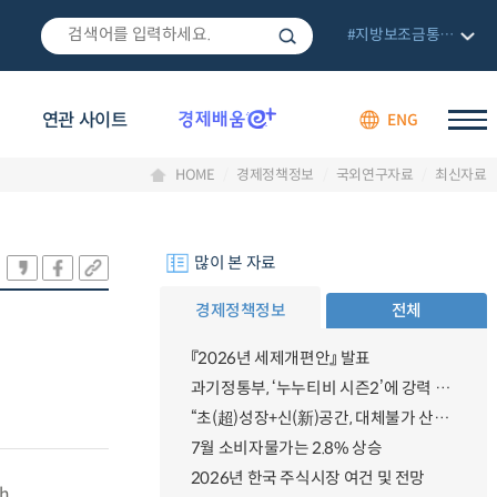
#지방보조금통합관리망
연관 사이트
ENG
HOME
경제정책정보
국외연구자료
최신자료
많이 본 자료
경제정책정보
전체
『2026년 세제개편안』 발표
과기정통부, ‘누누티비 시즌2’에 강력 대응 의지 밝혀
“초(超)성장+신(新)공간, 대체불가 산업강국”
7월 소비자물가는 2.8% 상승
2026년 한국 주식시장 여건 및 전망
ch