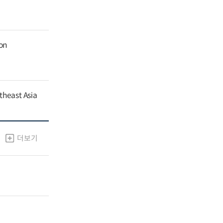
ion
theast Asia
더보기