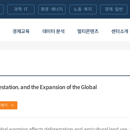
과학·IT
환경·에너지
노동·복지
경제·일반
경제교육
데이터 분석
멀티콘텐츠
센터소개
station, and the Expansion of the Global
문보기
obal warming affects deforestation and agricultural land use.