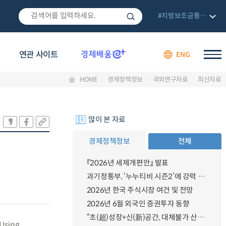
#지방보조금통합관리망
연관 사이트
ENG
HOME
경제정책정보
국외연구자료
최신자료
많이 본 자료
경제정책정보
전체
『2026년 세제개편안』 발표
과기정통부, ‘누누티비 시즌2’에 강력 대응 의지 밝혀
2026년 한국 주식시장 여건 및 전망
2026년 6월 외국인 증권투자 동향
“초(超)성장+신(新)공간, 대체불가 산업강국”
 Using