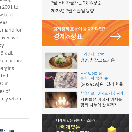
7월 소비자물가는 2.8% 상승
m 2001 to
2026년 7월 수출입 동향
sistent
reas
demand for
eover, we
by
razil,
나라경제ㅣ칼럼
gricultural
냉면, 차갑고 뜨거운
argins.
소셜 빅데이터
cted
분석ㅣ이머징이슈
 Our
[2026.06] 원·달러 환율
es of
학습자료ㅣ경제로 세상 읽기
cally when
사람들은 어떻게 위험을
함께 나누어 왔을까?
보기