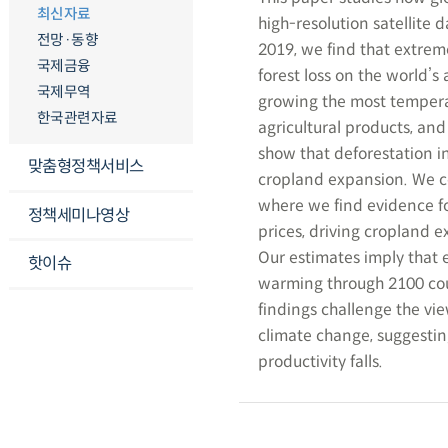
최신자료
high-resolution satellite 
전망·동향
2019, we find that extreme
국제금융
forest loss on the world’s a
국제무역
growing the most temperat
한국관련자료
agricultural products, and
show that deforestation i
맞춤형정책서비스
cropland expansion. We co
where we find evidence fo
정책세미나영상
prices, driving cropland e
Our estimates imply that 
핫이슈
warming through 2100 coul
findings challenge the vi
climate change, suggesti
productivity falls.