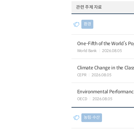
관련 주제 자료
환경
One-Fifth of the World’s Po
World Bank
2026.08.05
Climate Change in the Cla
CEPR
2026.08.05
Environmental Performance 
OECD
2026.08.05
농림∙수산