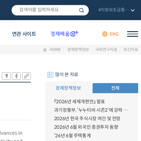
#지방보조금통합관리망
연관 사이트
ENG
HOME
경제정책정보
국외연구자료
최신자료
많이 본 자료
경제정책정보
전체
『2026년 세제개편안』 발표
과기정통부, ‘누누티비 시즌2’에 강력 대응 의지 밝혀
2026년 한국 주식시장 여건 및 전망
2026년 6월 외국인 증권투자 동향
dvances in
‘26년 6월 주택통계