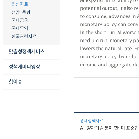
AI expand firms‘ ability 
최신자료
potential output, it also 
전망·동향
to consume, advances in 
국제금융
monetary policy can conver
국제무역
In the short run, AI worse
한국관련자료
medium run, monetary pol
lowers the natural rate. 
맞춤형정책서비스
monetary policy, by reduci
income and aggregate d
정책세미나영상
핫이슈
경제정책자료
AI·양자기술 분야 한·미 표준