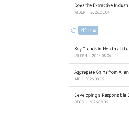
Does the Extractive Industr
WIDER
2026.08.04
과학∙기술
Key Trends in Health at th
MILKEN
2026.08.06
Aggregate Gains from AI an
IMF
2026.08.05
Developing a Responsible B
OECD
2026.08.05