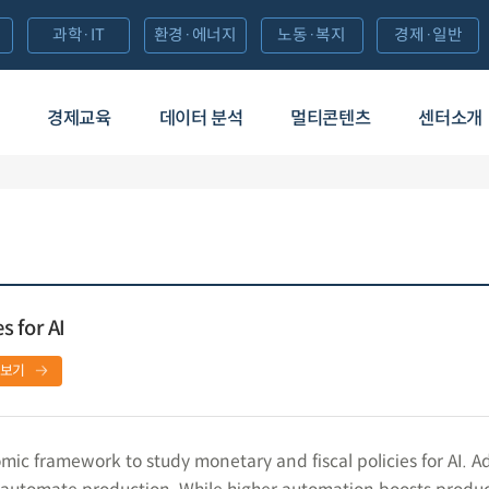
과학·IT
환경·에너지
노동·복지
경제·일반
경제교육
데이터 분석
멀티콘텐츠
센터소개
 for AI
보기
c framework to study monetary and fiscal policies for AI. A