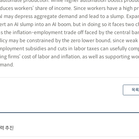
to automate production. While higher automation boosts produc
reduces workers‘ share of income. Since workers have a high p
AI may depress aggregate demand and lead to a slump. Expa
t an AI slump into an AI boom, but in doing so it faces two c
ns the inflation-employment trade off faced by the central ban
icy may be constrained by the zero lower bound, since wea
Employment subsidies and cuts in labor taxes can usefully co
ng firms‘ cost of labor and inflation, as well as supporting wo
emand.
목록
협력 추진