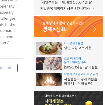
tivity and
「개인투자용 국채」 8월 1,500억원 발행 예정
ropensity
단일종목 레버리지 상품(ETF·ETN) 기본예탁금 강화 조기시행 방안 안내
nsionary
hallenges.
k. In the
k demand
mplement
rkers‘
나라경제ㅣ칼럼
냉면, 차갑고 뜨거운
소셜 빅데이터
분석ㅣ이머징이슈
[2026.06] 원·달러 환율
보기
학습자료ㅣ경제로 세상 읽기
사람들은 어떻게 위험을
함께 나누어 왔을까?