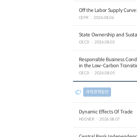
Off the Labor Supply Curve
CEPR
2026.08.06
State Ownership and Sustain
OECD
2026.08.05
Responsible Business Condu
in the Low-Carbon Transiti
OECD
2026.08.05
세계경제일반
Dynamic Effects Of Trade
HOOVER
2026.08.07
Central Bank Independence