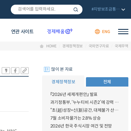
#지방보조금통합관리망
연관 사이트
ENG
HOME
경제정책정보
국외연구자료
국제무역
많이 본 자료
경제정책정보
전체
『2026년 세제개편안』 발표
과기정통부, ‘누누티비 시즌2’에 강력 대응 의지 밝혀
“초(超)성장+신(新)공간, 대체불가 산업강국”
7월 소비자물가는 2.8% 상승
2026년 한국 주식시장 여건 및 전망