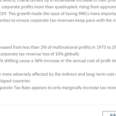
s (MNCs), characterized by a remarkable increase in their prof
bal corporate profits more than quadrupled, rising from approx
019. This growth made the issue of taxing MNCs more import
orities to ensure corporate tax revenues keep pace with the ri
ncreased from less than 2% of multinational profits in 1975 to 3
corporate tax revenue loss of 10% globally
fit shifting cause a 36% increase in the annual cost of profit shi
 more adversely affected by the indirect and long-term cost o
eloped countries
orate Tax Rate appears to only marginally increase tax reve
목록