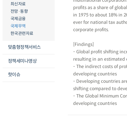
multinational corporation
최신자료
profits as a share of glo
전망·동향
in 1975 to about 18% in 2
국제금융
ever for national tax auth
국제무역
corporate profits.
한국관련자료
[Findings]
맞춤형정책서비스
- Global profit shifting i
resulting in an estimated 
정책세미나영상
- The indirect costs of pro
developing countries
핫이슈
- Developing countries are
shifting compared to dev
- The Global Minimum Corp
developing countries