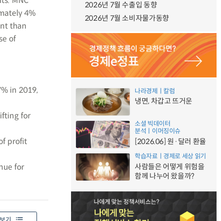
its. MNC
2026년 7월 수출입 동향
imately 4%
2026년 7월 소비자물가동향
ant than
se of
7% in 2019,
나라경제ㅣ칼럼
냉면, 차갑고 뜨거운
fting for
소셜 빅데이터
분석ㅣ이머징이슈
f profit
[2026.06] 원·달러 환율
학습자료ㅣ경제로 세상 읽기
nue for
사람들은 어떻게 위험을
함께 나누어 왔을까?
보기