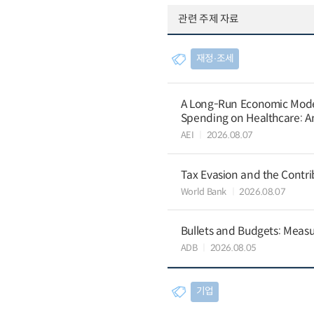
관련 주제 자료
재정∙조세
A Long-Run Economic Model 
Spending on Healthcare: An
AEI
2026.08.07
Tax Evasion and the Contrib
World Bank
2026.08.07
Bullets and Budgets: Measu
ADB
2026.08.05
기업