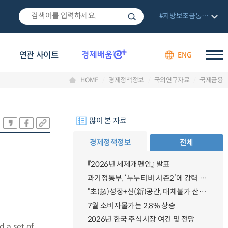
#지방보조금통합관리망
연관 사이트
ENG
HOME
경제정책정보
국외연구자료
국제금융
많이 본 자료
경제정책정보
전체
『2026년 세제개편안』 발표
과기정통부, ‘누누티비 시즌2’에 강력 대응 의지 밝혀
“초(超)성장+신(新)공간, 대체불가 산업강국”
7월 소비자물가는 2.8% 상승
2026년 한국 주식시장 여건 및 전망
 a set of