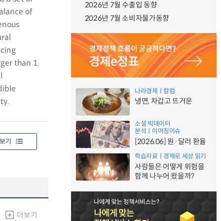
2026년 7월 수출입 동향
alance of
2026년 7월 소비자물가동향
genous
ral
ncing
ger than 1.
l
dible
나라경제ㅣ칼럼
ty.
냉면, 차갑고 뜨거운
소셜 빅데이터
분석ㅣ이머징이슈
[2026.06] 원·달러 환율
보기
학습자료ㅣ경제로 세상 읽기
사람들은 어떻게 위험을
함께 나누어 왔을까?
더보기