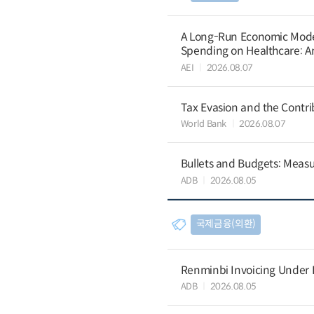
A Long-Run Economic Model 
Spending on Healthcare: An
AEI
2026.08.07
Tax Evasion and the Contrib
World Bank
2026.08.07
Bullets and Budgets: Measu
ADB
2026.08.05
국제금융(외환)
Renminbi Invoicing Under Do
ADB
2026.08.05