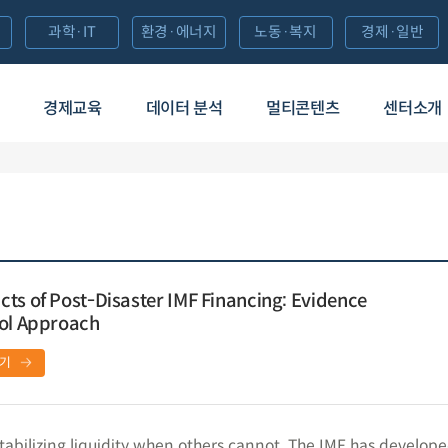
과학·IT
환경·에너지
노동·복지
경제·일반
경제교육
데이터 분석
멀티콘텐츠
센터소개
ts of Post-Disaster IMF Financing: Evidence
rol Approach
기
abilizing liquidity when others cannot. The IMF has developed