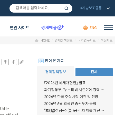
#지방보조금통합관리망
연관 사이트
ENG
HOME
경제정책정보
국외연구자료
최신자료
많이 본 자료
경제정책정보
전체
『2026년 세제개편안』 발표
과기정통부, ‘누누티비 시즌2’에 강력 대응 의지 밝혀
2026년 한국 주식시장 여건 및 전망
2026년 6월 외국인 증권투자 동향
state-
“초(超)성장+신(新)공간, 대체불가 산업강국”