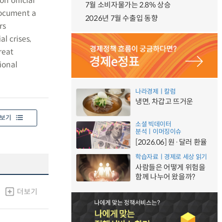
n official
7월 소비자물가는 2.8% 상승
document a
2026년 7월 수출입 동향
rs
l crises,
reat
ional
나라경제ㅣ칼럼
냉면, 차갑고 뜨거운
보기
소셜 빅데이터
분석ㅣ이머징이슈
[2026.06] 원·달러 환율
학습자료ㅣ경제로 세상 읽기
사람들은 어떻게 위험을
함께 나누어 왔을까?
더보기