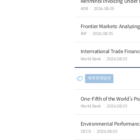
Renminbi Invoicing Under Do
ADB
2026.08.05
Frontier Markets: Analyzin
IMF
2026.08.05
International Trade Finan
World Bank
2026.08.05
세계경제일반
One-Fifth of the World’s Po
World Bank
2026.08.05
Environmental Performance 
OECD
2026.08.05