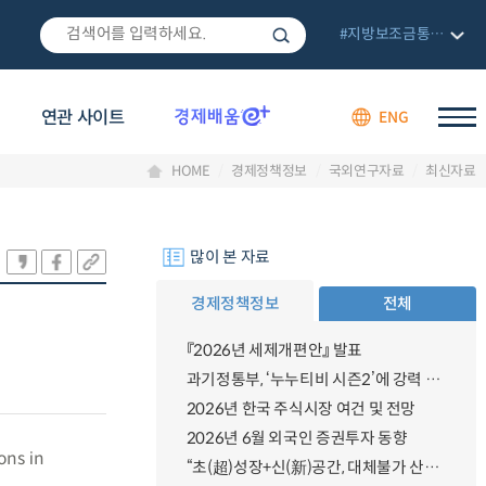
#지방보조금통합관리망
연관 사이트
ENG
HOME
경제정책정보
국외연구자료
최신자료
많이 본 자료
경제정책정보
전체
『2026년 세제개편안』 발표
과기정통부, ‘누누티비 시즌2’에 강력 대응 의지 밝혀
2026년 한국 주식시장 여건 및 전망
2026년 6월 외국인 증권투자 동향
ons in
“초(超)성장+신(新)공간, 대체불가 산업강국”