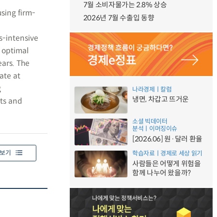
7월 소비자물가는 2.8% 상승
sing firm-
2026년 7월 수출입 동향
s-intensive
, optimal
ears. The
rate at
g
나라경제ㅣ칼럼
냉면, 차갑고 뜨거운
ets and
소셜 빅데이터
분석ㅣ이머징이슈
[2026.06] 원·달러 환율
보기
학습자료ㅣ경제로 세상 읽기
사람들은 어떻게 위험을
함께 나누어 왔을까?