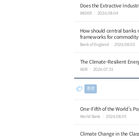
Does the Extractive Industr
WIDER
2026.08.04
How should central banks 
frameworks for commodit
Bank of England
2026.08.03
The Climate-Resilient Energ
ADB
2026.07.31
환경
One-Fifth of the World’s Po
World Bank
2026.08.05
Climate Change in the Cla