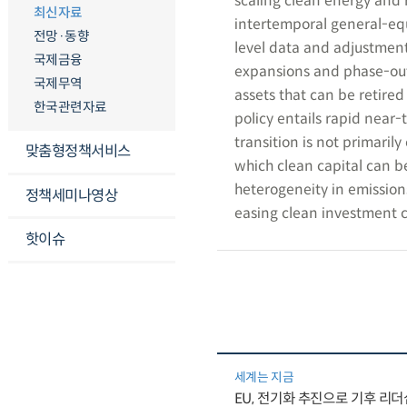
scaling clean energy and r
최신자료
intertemporal general-equ
전망·동향
level data and adjustment
국제금융
expansions and phase-outs.
국제무역
assets that can be retired 
한국관련자료
policy entails rapid near-
transition is not primarily
맞춤형정책서비스
which clean capital can b
heterogeneity in emission
정책세미나영상
easing clean investment c
핫이슈
세계는 지금
EU, 전기화 추진으로 기후 리