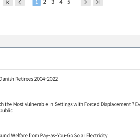
1
2
3
4
5
 Danish Retirees 2004-2022
ch the Most Vulnerable in Settings with Forced Displacement ? E
public
ound Welfare from Pay-as-You-Go Solar Electricity