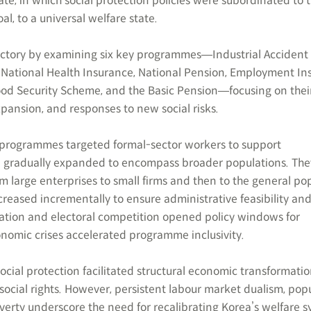
te, in which social protection policies were subordinated to 
, to a universal welfare state.
ajectory by examining six key programmes―Industrial Accident
National Health Insurance, National Pension, Employment In
hood Security Scheme, and the Basic Pension―focusing on their
xpansion, and responses to new social risks.
l programmes targeted formal-sector workers to support
ere gradually expanded to encompass broader populations. Th
m large enterprises to small firms and then to the general pop
creased incrementally to ensure administrative feasibility and 
zation and electoral competition opened policy windows for
conomic crises accelerated programme inclusivity.
social protection facilitated structural economic transformati
social rights. However, persistent labour market dualism, pop
overty underscore the need for recalibrating Korea’s welfare 