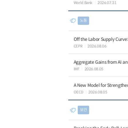
World Bank
2026.07.31
노동
Off the Labor Supply Curve
CEPR
2026.08.06
Aggregate Gains from AI an
IMF
2026.08.05
A New Model for Strengthen
OECD
2026.08.05
보건