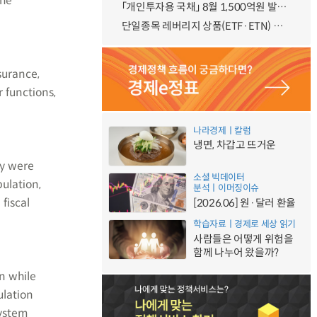
the
「개인투자용 국채」 8월 1,500억원 발행 예정
단일종목 레버리지 상품(ETF·ETN) 기본예탁금 강화 조기시행 방안 안내
surance,
 functions,
나라경제ㅣ칼럼
냉면, 차갑고 뜨거운
ey were
소셜 빅데이터
ulation,
분석ㅣ이머징이슈
fiscal
[2026.06] 원·달러 환율
학습자료ㅣ경제로 세상 읽기
사람들은 어떻게 위험을
함께 나누어 왔을까?
on while
ulation
system