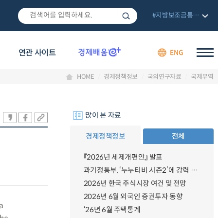
#지방보조금통합관리망
연관 사이트
ENG
HOME
경제정책정보
국외연구자료
국제무역
많이 본 자료
경제정책정보
전체
『2026년 세제개편안』 발표
과기정통부, ‘누누티비 시즌2’에 강력 대응 의지 밝혀
2026년 한국 주식시장 여건 및 전망
2026년 6월 외국인 증권투자 동향
a
‘26년 6월 주택통계