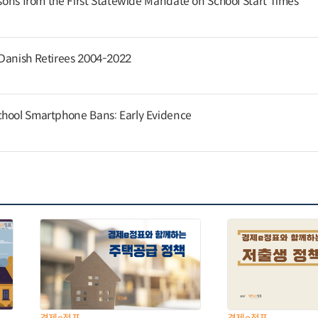
ssons from the First Statewide Mandate on School Start Times
 Danish Retirees 2004-2022
chool Smartphone Bans: Early Evidence