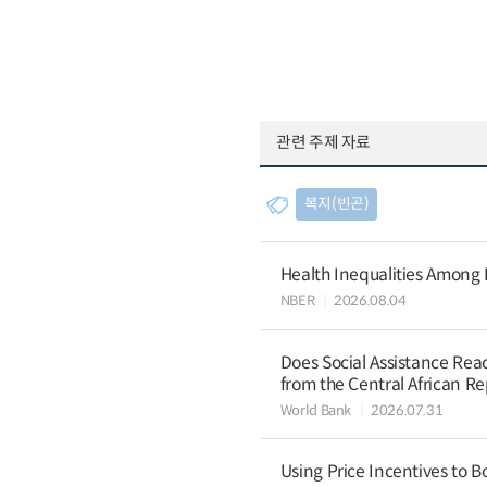
관련 주제 자료
복지(빈곤)
Health Inequalities Among
NBER
2026.08.04
Does Social Assistance Rea
from the Central African Re
World Bank
2026.07.31
Using Price Incentives to B