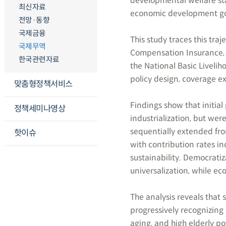
developmental welfare sta
최신자료
economic development goal
전망·동향
국제금융
This study traces this tr
국제무역
Compensation Insurance, 
한국관련자료
the National Basic Liveli
policy design, coverage e
맞춤형정책서비스
Findings show that initia
정책세미나영상
industrialization, but w
sequentially extended fro
핫이슈
with contribution rates in
sustainability. Democrati
universalization, while e
The analysis reveals that 
progressively recognizing 
aging, and high elderly p