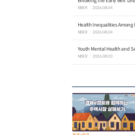
Breaking the Early Bell: Le
NBER
2026.08.04
Health Inequalities Among
NBER
2026.08.04
Youth Mental Health and S
NBER
2026.08.03